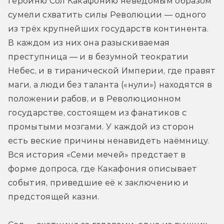
героиню Сол Какафонию неведомым образом 
сумели схватить силы Революции — одного 
из трёх крупнейших государств континента. 
В каждом из них она разыскиваемая 
преступница — и в безумной теократии 
Небес, и в тиранической Империи, где правят 
маги, а люди без таланта («нули») находятся в 
положении рабов, и в Революционном 
государстве, состоящем из фанатиков с 
промытыми мозгами. У каждой из сторон 
есть веские причины ненавидеть наёмницу. 
Вся история «Семи мечей» предстает в 
форме допроса, где Какафония описывает 
события, приведшие её к заключению и 
предстоящей казни.