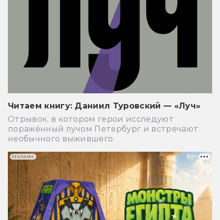
Читаем книгу: Даниил Туровский — «Луч»
Отрывок, в котором герои исследуют
поражённый лучом Петербург и встречают
необычного выжившего
РЕКЛАМА