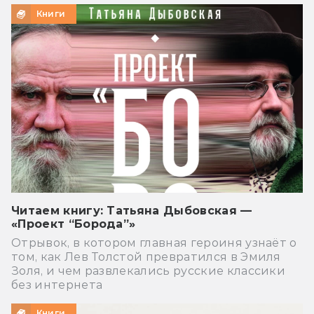
Книги
Читаем книгу: Татьяна Дыбовская —
«Проект “Борода”»
Отрывок, в котором главная героиня узнаёт о
том, как Лев Толстой превратился в Эмиля
Золя, и чем развлекались русские классики
без интернета
Книги