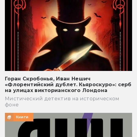
Горан Скробонья, Иван Нешич
«Флорентийский дублет. Кьяроскуро»: серб
на улицах викторианского Лондона
Мистический детектив на историческом
фоне
Книги