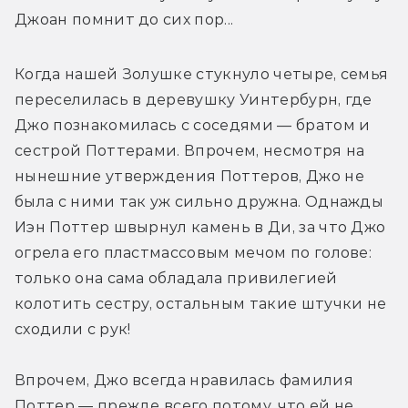
Джоан помнит до сих пор...
Когда нашей Золушке стукнуло четыре, семья 
переселилась в деревушку Уинтербурн, где 
Джо познакомилась с соседями — братом и 
сестрой Поттерами. Впрочем, несмотря на 
нынешние утверждения Поттеров, Джо не 
была с ними так уж сильно дружна. Однажды 
Иэн Поттер швырнул камень в Ди, за что Джо 
огрела его пластмассовым мечом по голове: 
только она сама обладала привилегией 
колотить сестру, остальным такие штучки не 
сходили с рук! 
Впрочем, Джо всегда нравилась фамилия 
Поттер — прежде всего потому, что ей не 