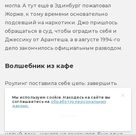
могла. А тут ещё в Эдинбург пожаловал 
Жорже, к тому времени основательно 
подсевший на наркотики. Джо пришлось 
обращаться в суд, чтобы оградить себя и 
Джессику от Арантеша, а в августе 1994-го 
дело закончилось официальным разводом.
Волшебник из кафе
Роулинг поставила себе цель: завершить 
роман о Гарри до того, как снова начать 
Мы используем cookie. Находясь на сайте вы
постоянно работать учителем. Она писала 
соглашаетесь на
обработку персональных
данных.
книгу, устроившись за столиком небольшого 
Принять
кафе Nicolson’s, совладельцем которого был 
муж Ди, — здесь можно было сидеть хоть 
целый день, ничего не заказывая. Еще одно 