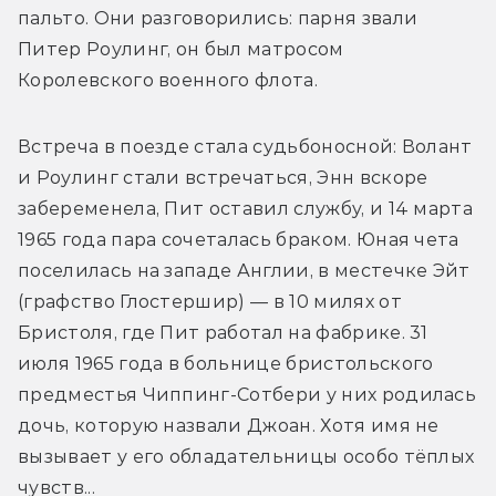
пальто. Они разговорились: парня звали 
Питер Роулинг, он был матросом 
Королевского военного флота.
Встреча в поезде стала судьбоносной: Волант 
и Роулинг стали встречаться, Энн вскоре 
забеременела, Пит оставил службу, и 14 марта 
1965 года пара сочеталась браком. Юная чета 
поселилась на западе Англии, в местечке Эйт 
(графство Глостершир) — в 10 милях от 
Бристоля, где Пит работал на фабрике. 31 
июля 1965 года в больнице бристольского 
предместья Чиппинг-Сотбери у них родилась 
дочь, которую назвали Джоан. Хотя имя не 
вызывает у его обладательницы особо тёплых 
чувств...