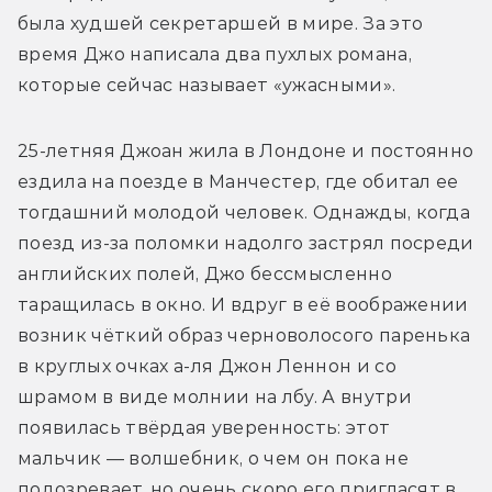
была худшей секретаршей в мире. За это 
время Джо написала два пухлых романа, 
которые сейчас называет «ужасными».
25-летняя Джоан жила в Лондоне и постоянно 
ездила на поезде в Манчестер, где обитал ее 
тогдашний молодой человек. Однажды, когда 
поезд из-за поломки надолго застрял посреди 
английских полей, Джо бессмысленно 
таращилась в окно. И вдруг в её воображении 
возник чёткий образ черноволосого паренька 
в круглых очках а-ля Джон Леннон и со 
шрамом в виде молнии на лбу. А внутри 
появилась твёрдая уверенность: этот 
мальчик — волшебник, о чем он пока не 
подозревает, но очень скоро его пригласят в 