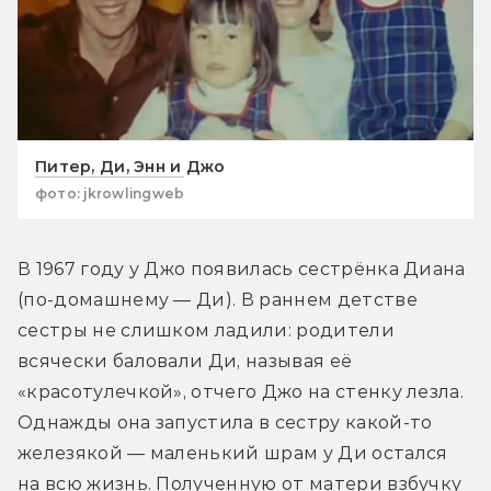
Питер, Ди, Энн и Джо
фото: jkrowlingweb
В 1967 году у Джо появилась сестрёнка Диана 
(по-домашнему — Ди). В раннем детстве 
сестры не слишком ладили: родители 
всячески баловали Ди, называя её 
«красотулечкой», отчего Джо на стенку лезла. 
Однажды она запустила в сестру какой-то 
железякой — маленький шрам у Ди остался 
на всю жизнь. Полученную от матери взбучку 