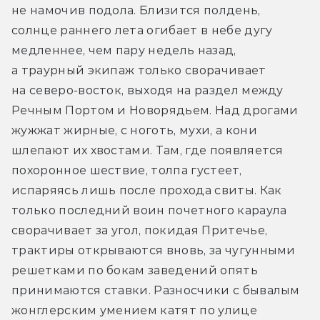
не намочив подола. Близится полдень, 
солнце раннего лета огибает в небе дугу 
медленнее, чем пару недель назад, 
а траурный экипаж только сворачивает 
на северо-восток, выходя на раздел между 
Речным Портом и Новорядьем. Над дрогами 
жужжат жирные, с ноготь, мухи, а кони 
шлепают их хвостами. Там, где появляется 
похоронное шествие, толпа густеет, 
испаряясь лишь после прохода свиты. Как 
только последний воин почетного караула 
сворачивает за угол, покидая Притечье, 
трактиры открываются вновь, за чугунными 
решетками по бокам заведений опять 
принимаются ставки. Разносчики с бывалым 
жонглерским умением катят по улице 