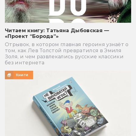
Читаем книгу: Татьяна Дыбовская —
«Проект “Борода”»
Отрывок, в котором главная героиня узнаёт о
том, как Лев Толстой превратился в Эмиля
Золя, и чем развлекались русские классики
без интернета
Книги