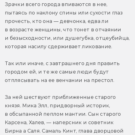
Зрачки всего города впиваются в нее, 
пытаясь по наклону спины или сухости глаз 
прочесть, кто она — девчонка, едва ли 
в возрасте женщины, что тонет в отчаянии 
и безысходности, или душегубка, отцеубийца, 
которая насилу сдерживает ликование.
Так или иначе, с завтрашнего дня править 
городом ей, и те же самые люди будут 
отплясывать на ее венчании на престол.
За ней шествуют приближенные старого 
князя. Мика Элл, придворный историк, 
в обсыпанной пеплом мантии. Сын старого 
Карсена, Халев, — наперсник и советник 
Бирна а Саля. Самаль Кинт, глава дворцовой 