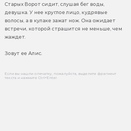
Старых Ворот сидит, слушая бег воды, 
девушка. У нее круглое лицо, кудрявые 
волосы, а в кулаке зажат нож. Она ожидает 
встречи, которой страшится не меньше, чем 
жаждет.
Зовут ее Алис.
Если вы нашли опечатку, пожалуйста, выделите фрагмент
текста и нажмите Ctrl+Enter.