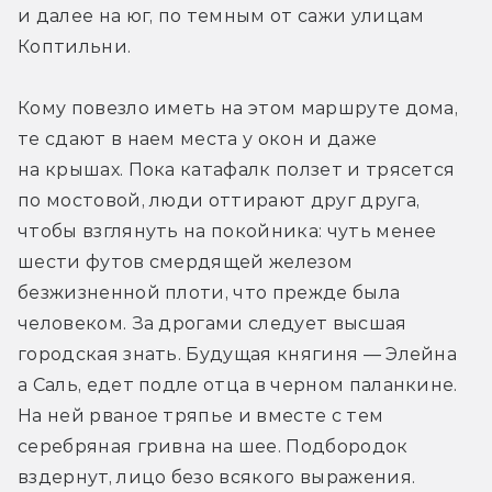
и далее на юг, по темным от сажи улицам 
Коптильни.
Кому повезло иметь на этом маршруте дома, 
те сдают в наем места у окон и даже 
на крышах. Пока катафалк ползет и трясется 
по мостовой, люди оттирают друг друга, 
чтобы взглянуть на покойника: чуть менее 
шести футов смердящей железом 
безжизненной плоти, что прежде была 
человеком. За дрогами следует высшая 
городская знать. Будущая княгиня — Элейна 
а Саль, едет подле отца в черном паланкине. 
На ней рваное тряпье и вместе с тем 
серебряная гривна на шее. Подбородок 
вздернут, лицо безо всякого выражения. 