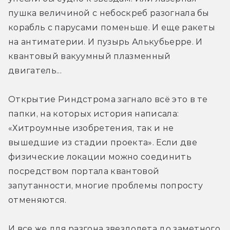
пушка величиной с небоскреб разогнала бы 
корабль с парусами поменьше. И еще ракеты 
на антиматерии. И пузырь Алькубьерре. И 
квантовый вакуумный плазменный 
двигатель...
Открытие Риндстрома загнало всё это в те 
папки, на которых история написала: 
«Хитроумные изобретения, так и не 
вышедшие из стадии проекта». Если две 
физические локации можно соединить 
посредством портала квантовой 
запутанности, многие проблемы попросту 
отменяются.
И все же для разгона звездолета до заметного 