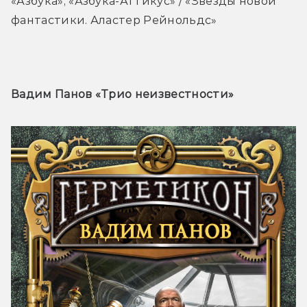
«Азбука», «Азбука-Аттикус» / «Звёзды новой 
фантастики. Аластер Рейнольдс»
Вадим Панов «Трио неизвестности» 