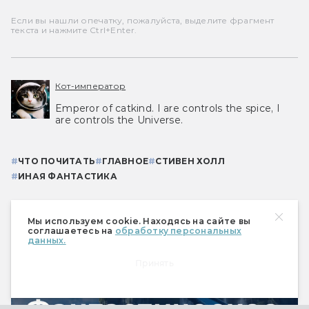
Если вы нашли опечатку, пожалуйста, выделите фрагмент
текста и нажмите Ctrl+Enter.
Кот-император
Emperor of catkind. I are controls the spice, I
are controls the Universe.
#
ЧТО ПОЧИТАТЬ
#
ГЛАВНОЕ
#
СТИВЕН ХОЛЛ
#
ИНАЯ ФАНТАСТИКА
Мы используем cookie. Находясь на сайте вы
соглашаетесь на
обработку персональных
данных.
Принять