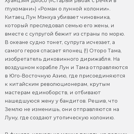
Хуанцзян Дяосо («Старый рыбак с речки в 
глухомани») «Роман о лунной колонии». 
Китаец Лун Мэнхуа убивает чиновника, 
который преследовал семью его жены, и 
вместе с супругой бежит из страны по морю. 
В океане судно тонет, супруга исчезает, а 
самого героя спасает японец (!) Оторо Тама, 
изобретатель диковинного дирижабля. На 
воздушном корабле Лун и Тама отправляются 
в Юго-Восточную Азию, где присоединяются 
к китайским революционерам, крутым 
мастерам единоборств, и отбивают 
нашедшуюся жену у бандитов. Решив, что 
Землю не изменишь, они отправляются на 
Луну, где создают утопическую колонию.