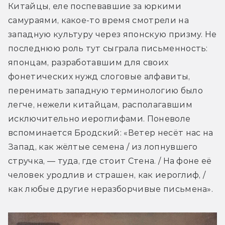
Китайцы, еле поспевавшие за юркими 
самураями, какое-то время смотрели на 
западную культуру через японскую призму. Не 
последнюю роль тут сыграла письменность: 
японцам, разработавшим для своих 
фонетических нужд слоговые алфавиты, 
перенимать западную терминологию было 
легче, нежели китайцам, располагавшим 
исключительно иероглифами. Поневоле 
вспоминается Бродский: «Ветер несёт нас на 
Запад, как жёлтые семена / из лопнувшего 
стручка, — туда, где стоит Стена. / На фоне её 
человек уродлив и страшен, как иероглиф, / 
как любые другие неразборчивые письмена».