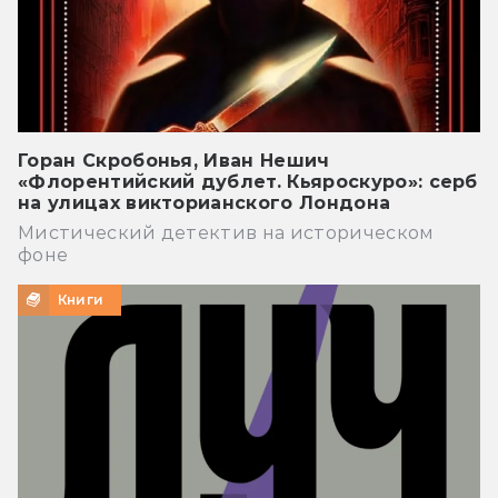
Горан Скробонья, Иван Нешич
«Флорентийский дублет. Кьяроскуро»: серб
на улицах викторианского Лондона
Мистический детектив на историческом
фоне
Книги