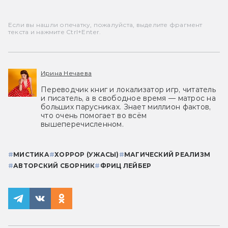
Если вы нашли опечатку, пожалуйста, выделите фрагмент
текста и нажмите Ctrl+Enter.
Ирина Нечаева
Переводчик книг и локализатор игр, читатель
и писатель, а в свободное время — матрос на
больших парусниках. Знает миллион фактов,
что очень помогает во всём
вышеперечисленном.
#
МИСТИКА
#
ХОРРОР (УЖАСЫ)
#
МАГИЧЕСКИЙ РЕАЛИЗМ
#
АВТОРСКИЙ СБОРНИК
#
ФРИЦ ЛЕЙБЕР