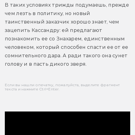
В таких условиях трижды подумаешь, прежде 
чем лезть в политику, но новый 
таинственный заказчик хорошо знает, чем 
зацепить Кассандру: ей предлагают 
познакомить ее со Знахарем, единственным 
человеком, который способен спасти ее от ее 
сомнительного дара. А ради такого она сунет 
голову и в пасть дикого зверя.
Если вы нашли опечатку, пожалуйста, выделите фрагмент
текста и нажмите Ctrl+Enter.