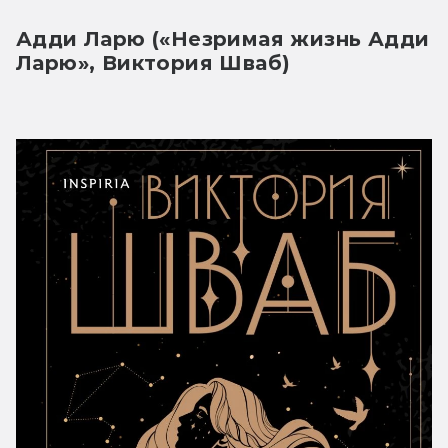
Адди Ларю («Незримая жизнь Адди 
Ларю», Виктория Шваб)