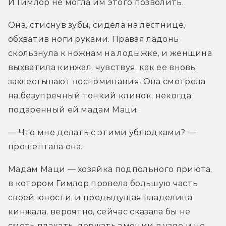
И Гимлор не могла им этого позволить.
Она, стиснув зубы, сидела на лестнице, 
обхватив ноги руками. Правая ладонь 
скользнула к ножнам на лодыжке, и женщина 
выхватила кинжал, чувствуя, как ее вновь 
захлестывают воспоминания. Она смотрела 
на безупречный тонкий клинок, некогда 
подаренный ей мадам Маци.
— Что мне делать с этими ублюдками? — 
прошептала она.
Мадам Маци — хозяйка подпольного приюта, 
в котором Гимлор провела большую часть 
своей юности, и предыдущая владелица 
кинжала, вероятно, сейчас сказала бы не 
сметь плакать, держать эмоции в узде и не 