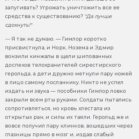
запугивать? Угрожать уничтожить все ее 
средства к существованию? 
"Да лучше 
сдохнуть!"
— 
Я так не думаю. — Гимлор коротко 
присвистнула, и Норк, Нозема и Эдмир 
вонзили кинжалы в щели шипованных 
доспехов телохранителей сирестирского 
герольда, а дети дружно метнули пару ножей 
в лицо самому посланнику. Никто не успел 
издать ни звука — пособники Гимлор ловко 
закрыли всем рты руками. Солдаты пытались 
сопротивляться, но кровь хлестала из 
открытых ран, и силы их таяли. Герольд же и 
вовсе получил пару клинков, вошедших через 
глазницы прямо в мозг и, издав слабый 