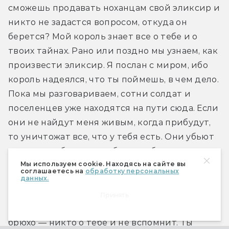
сможешь продавать ноханцам свой эликсир и 
никто не задастся вопросом, откуда он 
берется? Мой король знает все о тебе и о 
твоих тайнах. Рано или поздно мы узнаем, как 
произвести эликсир. Я послан с миром, ибо 
король надеялся, что ты поймешь, в чем дело. 
Пока мы разговариваем, сотни солдат и 
поселенцев уже находятся на пути сюда. Если 
они не найдут меня живым, когда прибудут, 
то уничтожат все, что у тебя есть. Они убьют 
всех, кто тебе дорог, заберут себе все твое 
Мы используем cookie. Находясь на сайте вы
имущество. Никто тебя не вспомнит. Ты 
соглашаетесь на
обработку персональных
данных.
думаешь, горожанам есть до тебя дело? Они 
привыкли ползать на брюхе перед королями 
Принять
и королевами. И если они смогут набить свое 
брюхо — никто о тебе и не вспомнит. Ты 