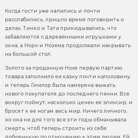
Когда гости уже напились и почти 
расслабились, пришло время поговорить о 
делах. Тинко и Тата прикидывались, что 
забавляются с деревянными игрушками у 
окна, а Норк и Нозема продолжали накрывать 
на большой стол.
Золото за проданную Нохе первую партию 
товара заполнило ее казну почти наполовину, 
и теперь Гимлор была намерена выжать 
нового покупателя до последнего пенни. Все 
вокруг поймут, насколько ценен ее эликсир, и 
бросят к ее ногам весь мир. Ничего личного, 
но она не для того все эти годы обманывала 
смерть, чтоб теперь строить из себя 
добренькую по отношению к этим людям. Ей 