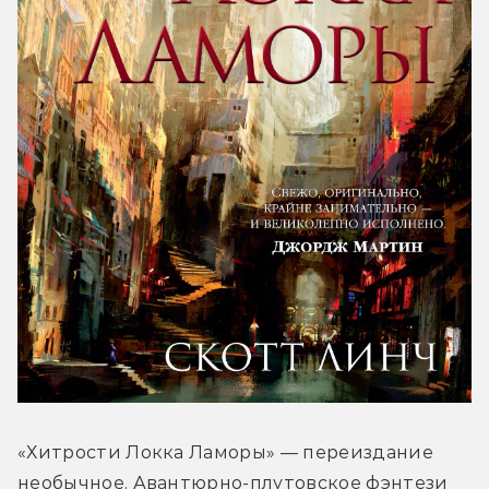
«Хитрости Локка Ламоры» — переиздание 
необычное. Авантюрно-плутовское фэнтези 