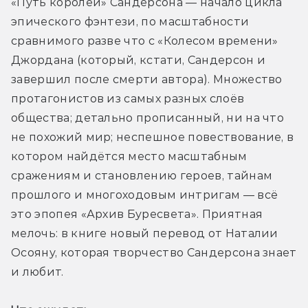
«Путь королей» Сандерсона — начало цикла 
эпического фэнтези, по масштабности 
сравнимого разве что с «Колесом времени» 
Джордана (который, кстати, Сандерсон и 
завершил после смерти автора). Множество 
протагонистов из самых разных слоёв 
общества; детально прописанный, ни на что 
не похожий мир; неспешное повествование, в 
котором найдётся место масштабным 
сражениям и становлению героев, тайнам 
прошлого и многоходовым интригам — всё 
это эпопея «Архив Буресвета». Приятная 
мелочь: в книге новый перевод от Наталии 
Осояну, которая творчество Сандерсона знает 
и любит.