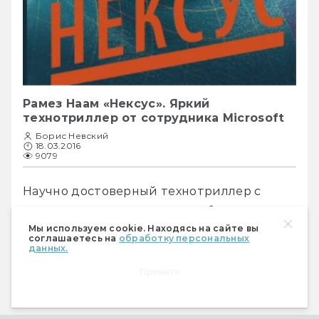
Рамез Наам «Нексус». Яркий
технотриллер от сотрудника Microsoft
Борис Невский
18.03.2016
9079
Научно достоверный технотриллер с 
увлекательным сюжетом, но бесцветными 
Мы используем cookie. Находясь на сайте вы
героями.
соглашаетесь на
обработку персональных
данных.
Принять