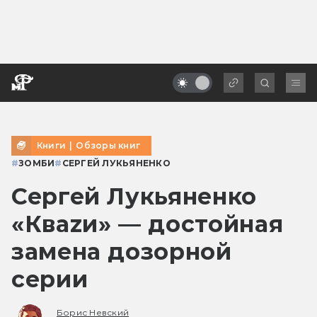
Книги
|
Обзоры книг
#
ЗОМБИ
#
СЕРГЕЙ ЛУКЬЯНЕНКО
Сергей Лукьяненко
«Кваzи» — достойная
замена дозорной
серии
Борис Невский