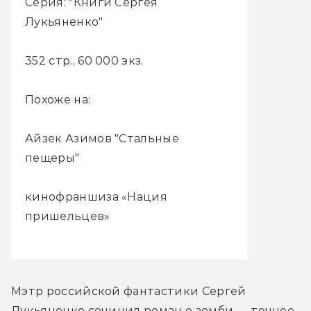
Серия: "Книги Сергея
Лукьяненко"
352 стр., 60 000 экз.
Похоже на:
Айзек Азимов "Стальные
пещеры"
кинофраншиза «Нация
пришельцев»
Мэтр российской фантастики Сергей 
Лукьяненко сочинил роман о зомби — точнее, 