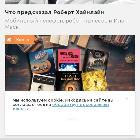
Что предсказал Роберт Хайнлайн
Мобильный телефон, робот-пылесос и Илон
Маск
Книги
Мы используем cookie. Находясь на сайте вы
соглашаетесь на
обработку персональных
данных.
Принять
Что почитать из фантастики? Книжные
новинки июля 2026-го