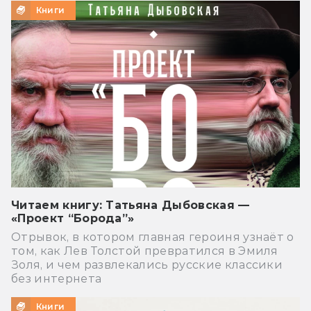
Книги
Читаем книгу: Татьяна Дыбовская —
«Проект “Борода”»
Отрывок, в котором главная героиня узнаёт о
том, как Лев Толстой превратился в Эмиля
Золя, и чем развлекались русские классики
без интернета
Книги