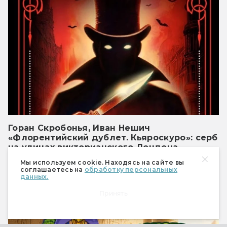
Горан Скробонья, Иван Нешич
«Флорентийский дублет. Кьяроскуро»: серб
на улицах викторианского Лондона
Мистический детектив на историческом
Мы используем cookie. Находясь на сайте вы
соглашаетесь на
обработку персональных
фоне
данных.
РЕКЛАМА
Принять