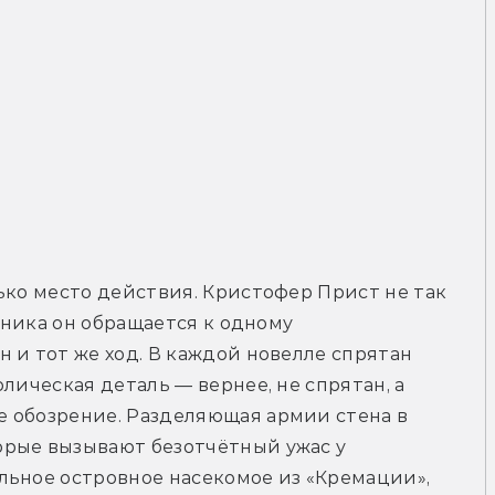
ько место действия. Кристофер Прист не так 
рника он обращается к одному 
 и тот же ход. В каждой новелле спрятан 
лическая деталь — вернее, не спрятан, а 
 обозрение. Разделяющая армии стена в 
рые вызывают безотчётный ужас у 
льное островное насекомое из «Кремации», 