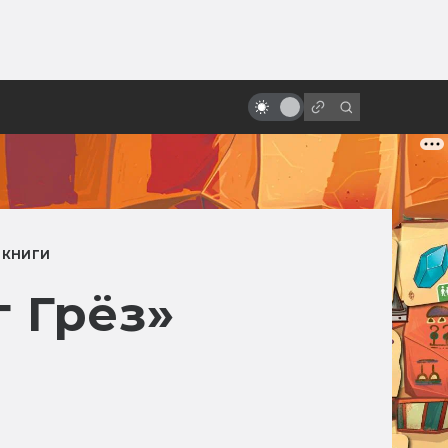
ы»:
ыло
За что я люблю Кристофера
Нолана и его фильмы
 КНИГИ
 Грёз»