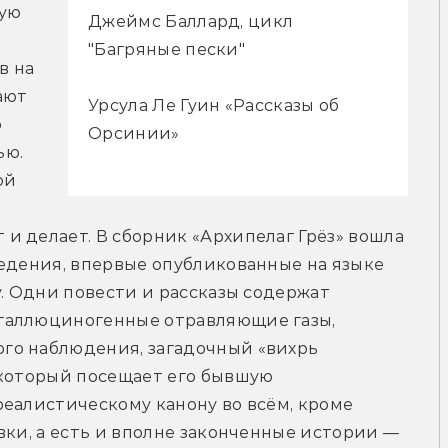
ую 
Джеймс Баллард, цикл
"Багряные пески"
 на 
ют 
Урсула Ле Гуин «Рассказы об
 
Орсинии»
ю. 
й 
 делает. В сборник «Архипелаг Грёз» вошла 
едения, впервые опубликованные на языке 
. Одни повести и рассказы содержат 
галлюциногенные отравляющие газы, 
о наблюдения, загадочный «вихрь 
 который посещает его бывшую 
еалистическому канону во всём, кроме 
вки, а есть и вполне законченные истории — 