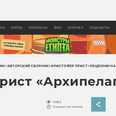
 фильмы смотреть в
Как создавались «Страшил
те 2026? В мире —
фильм, без которого не б
липсис, в России —
бы «Властелина колец»
ие комедии
УКА
МИРЫ
КОМИКСЫ
ФАН
ЖУРНАЛ
ПОДКАСТЫ
ЗМ
#
АВТОРСКИЙ СБОРНИК
#
КРИСТОФЕР ПРИСТ
#
РЕЦЕНЗИИ НА
рист «Архипелаг
9085
5 минут на чтение