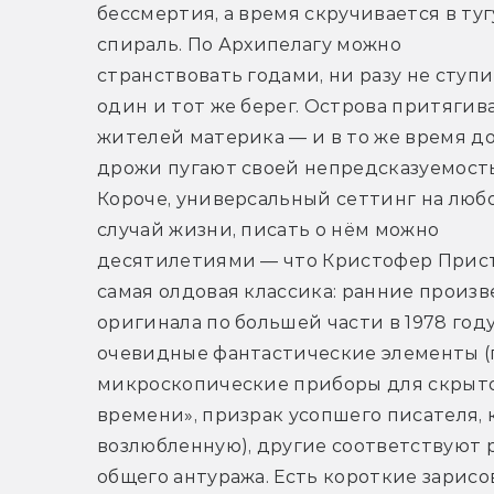
бессмертия, а время скручивается в туг
спираль. По Архипелагу можно 
странствовать годами, ни разу не ступив
один и тот же берег. Острова притягива
жителей материка — и в то же время до
дрожи пугают своей непредсказуемость
Короче, универсальный сеттинг на любо
случай жизни, писать о нём можно 
десятилетиями — что Кристофер Прист и
самая олдовая классика: ранние произв
оригинала по большей части в 1978 году
очевидные фантастические элементы (
микроскопические приборы для скрытог
времени», призрак усопшего писателя,
возлюбленную), другие соответствуют р
общего антуража. Есть короткие зарисо