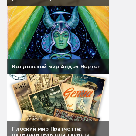
Колдовской мир Андрэ Нортон
Плоский мир Пратчетта:
путеводитель для туриста