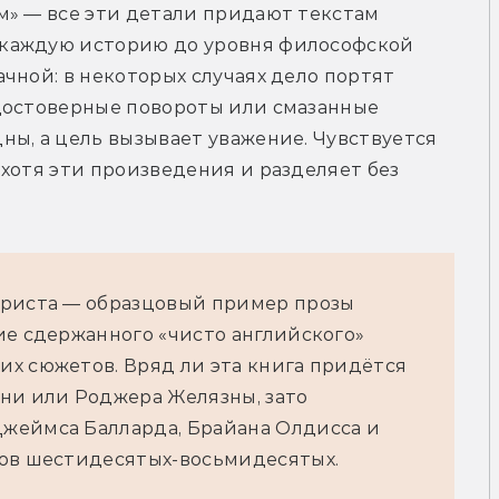
м» — все эти детали придают текстам 
каждую историю до уровня философской 
чной: в некоторых случаях дело портят 
достоверные повороты или смазанные 
ы, а цель вызывает уважение. Чувствуется 
хотя эти произведения и разделяет без 
Приста — образцовый пример прозы
ие сдержанного «чисто английского»
х сюжетов. Вряд ли эта книга придётся
ни или Роджера Желязны, зато
жеймса Балларда, Брайана Олдисса и
тов шестидесятых-восьмидесятых.