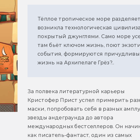
Тёплое тропическое море разделяет
возникла технологическая цивилиз
покрытый джунглями. Само море ус
там бьёт ключом жизнь, поют экзот
события, формируются причудливые 
жизнь на Архипелаге Грёз?..
За полвека литературной карьеры 
Кристофер Прист успел примерить раз
маски, попробовать себя в разных амплуа
звезды андеграунда до автора 
международных бестселлеров. Он начин
как писатель-фантаст, один из самых 