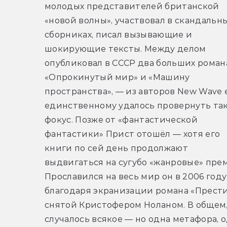
молодых представителей британской 
«новой волны», участвовал в скандальны
сборниках, писал вызывающие и 
шокирующие тексты. Между делом 
опубликовал в СССР два больших романа
«Опрокинутый мир» и «Машину 
пространства», — из авторов New Wave е
единственному удалось провернуть так
фокус. Позже от «фантастической 
фантастики» Прист отошёл — хотя его 
книги по сей день продолжают 
выдвигаться на сугубо «жанровые» прем
Прославился на весь мир он в 2006 году 
благодаря экранизации романа «Престиж
снятой Кристофером Ноланом. В общем,
случалось всякое — но одна метафора, о