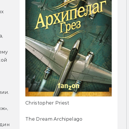
х 
, 
му 
ой 
ии. 
Christopher Priest
», 
 
The Dream Archipelago
дин 