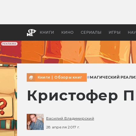
Какие
авгус
апока
детск
КНИГИ
КИНО
СЕРИАЛЫ
ИГРЫ
НА
РЕКЛАМА
Книги
|
Обзоры книг
#
МАГИЧЕСКИЙ РЕАЛИ
Кристофер П
Василий Владимирский
28 апреля 2017 г.