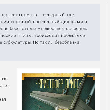
 два континента — северный, где
ация, и южный, населённый дикарями и
еяно бессчётным множеством островов:
ические птицы, происходят небывалые
субкультуры. Но так ли безоблачна
ные 
, от 
ал 