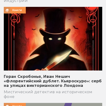
индустрии
Книги
Горан Скробонья, Иван Нешич
«Флорентийский дублет. Кьяроскуро»: серб
на улицах викторианского Лондона
Мистический детектив на историческом
фоне