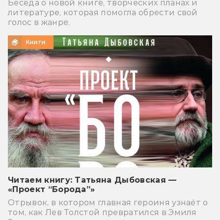
Беседа о новой книге, творческих планах и
литературе, которая помогла обрести свой
голос в жанре.
Книги
Читаем книгу: Татьяна Дыбовская —
«Проект “Борода”»
Отрывок, в котором главная героиня узнаёт о
том, как Лев Толстой превратился в Эмиля