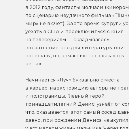
в 2012 году, фантасты молчали (кинором
по сценарию неудачного фильма «Тёмн
мир» не в счёт). За это время супруги ус
уехать в США и переключиться с книг 
на телесериалы — складывалось 
впечатление, что для литературы они 
потеряны, но, к счастью, это оказалось 
не так.
Начинается «Луч» буквально с места 
в карьер, на экспозицию авторы не трат
и полстраницы. Главный герой, 
тринадцатилетний Денис, узнаёт от сос
что, оказывается, этот самый сосед дав
давно, при рождении Дениса, «выкупил»
у его матери жизнь мальчика. Через год,