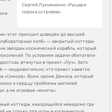
Сергей Лукьяненко «Рыцари
сорока островов»
они 
че» этот принцип доведён до высшей 
«лабораторных колб» — закрытый коттедж 
им звёздам космический корабль, который 
поколений. По условиям задачи обитатели 
ростках, втянутых в проект «Луч». Зато 
ё — неудивительно, что проект кажется 
«Симсов». Всем, кроме Дениса, который 
лизко к сердцу проблемы жителей 
ди, а не игровые «юниты».
амый коттедж, находящийся неведомо где 
ей не только для игры в космическую 