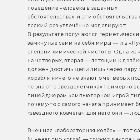
поведение человека в заданных 
обстоятельствах, и эти обстоятельства 
всякий раз увлечённо моделируют. 
В результате получаются герметически 
замкнутые сами на себя миры — и в «Лу
степени химической чистоты. Одна из 
на четверых, вторая — летящий к далёк
должен достичь цели лишь через пару 
корабля ничего не знают о четверых под
те знают о звездолётчиках примерно вс
тинейджерам компьютерной игрой типа 
почему-то с самого начала принимает б
«звёздного ковчега»: для него они — лю
Внешняя «лабораторная колба» — тот с
(и неведомо когда), — служит декораци