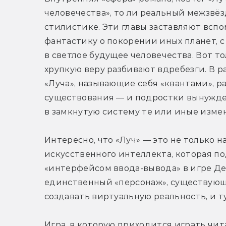
человечества», то ли реальный межзвёз
стилистике. Эти главы заставляют всп
фантастику о покорении иных планет, с
в светлое будущее человечества. Вот то
хрупкую веру разбивают вдребезги. В ра
«Луча», называющие себя «квантами», ра
существования — и подростки вынуждены
в замкнутую систему те или иные изме
Интересно, что «Луч» — это не только на
искусственного интеллекта, которая по
«интерфейсом ввода-вывода» в игре Ден
единственный «персонаж», существующи
создавать виртуальную реальность, и 
Игра, в которую приходится играть чит