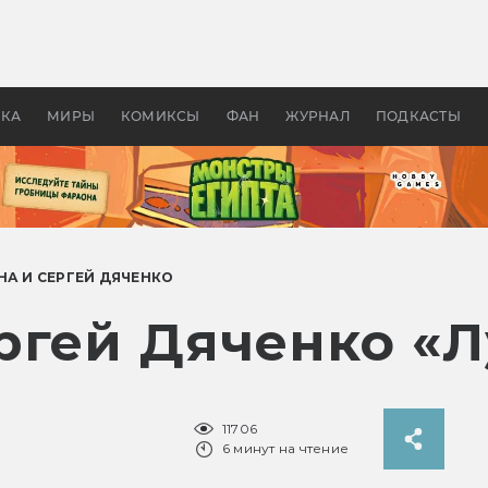
оздавались «Страшилы»:
«Одиссея» Нолана: что эт
, без которого не было
фильм сделал с Гомером и
ластелина колец»
Древней Грецией
УКА
МИРЫ
КОМИКСЫ
ФАН
ЖУРНАЛ
ПОДКАСТЫ
А И СЕРГЕЙ ДЯЧЕНКО
ргей Дяченко «Л
11706
6 минут на чтение