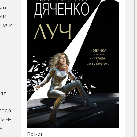
ан 
ый 
пели 
ят 
еда, 
ным-
 
Роман
 