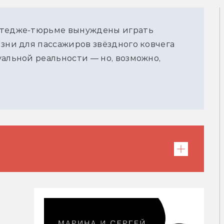
ттедже-тюрьме вынуждены играть
изни для пассажиров звёздного ковчега
уальной реальности — но, возможно,
 книги лёгкого развлекательного
епростая.