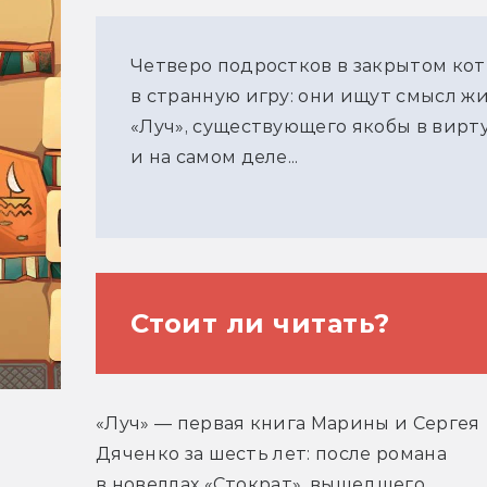
Четверо подростков в закрытом ко
в странную игру: они ищут смысл ж
«Луч», существующего якобы в вирт
и на самом деле...
Стоит ли читать?
Однозначно стоит, если не ждать от
«Луч» — первая книга Марины и Сергея 
чтения — работа здесь предстоит н
Дяченко за шесть лет: после романа 
в новеллах «Стократ», вышедшего 