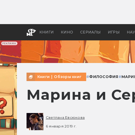
Как с
фильм
бы «В
КНИГИ
КИНО
СЕРИАЛЫ
ИГРЫ
НА
РЕКЛАМА
Книги
|
Обзоры книг
#
ФИЛОСОФИЯ
#
МАРИН
Марина и Се
Светлана Евсюкова
6 января 2019 г.