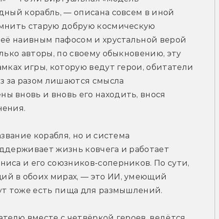
дный корабль, — описана совсем в иной 
омнить старую добрую космическую 
 её наивным пафосом и хрустальной верой 
лько авторы, по своему обыкновению, эту 
мках игры, которую ведут герои, обитатели 
з за разом лишаются смысла 
 вновь и вновь его находить, внося 
нения.
звание корабля, но и система 
ддерживает жизнь ковчега и работает 
иса и его союзников-соперников. По сути, 
й в обоих мирах, — это ИИ, умеющий 
тут тоже есть пища для размышлений.
ателю вместе с четвёркой героев, ведётся 