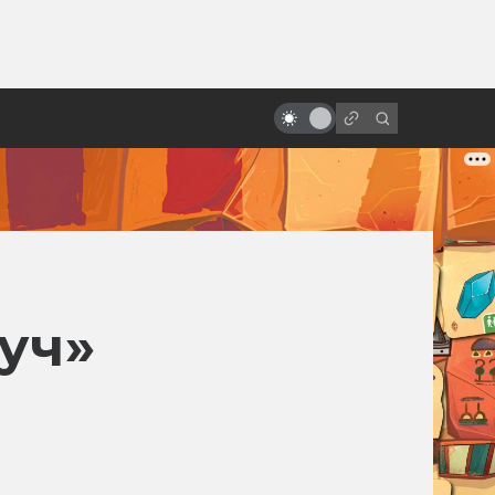
от
Сцены, которые напугали нас по-
настоящему
уч»