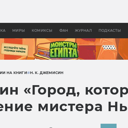
 фильмы смотреть в
Как создавались «Страшил
те 2026? В мире —
фильм, без которого не б
липсис, в России —
бы «Властелина колец»
ие комедии
УКА
МИРЫ
КОМИКСЫ
ФАН
ЖУРНАЛ
ПОДКАСТЫ
ИИ НА КНИГИ
#
Н. К. ДЖЕМИСИН
син «Город, кот
сение мистера Н