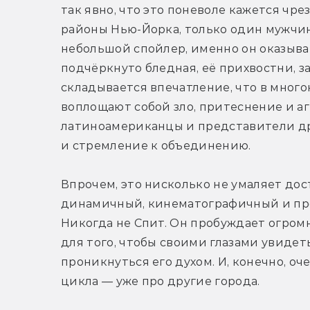
так явно, что это поневоле кажется чр
районы Нью-Йорка, только один мужчина.
небольшой спойлер, именно он оказывае
подчёркнуто бледная, её прихвостни, з
складывается впечатление, что в мног
воплощают собой зло, притеснение и агр
латиноамериканцы и представители дру
и стремление к объединению.
Впрочем, это нисколько не умаляет до
динамичный, кинематографичный и про
Никогда не Спит. Он пробуждает огром
для того, чтобы своими глазами увидеть
проникнуться его духом. И, конечно, оч
цикла — уже про другие города.