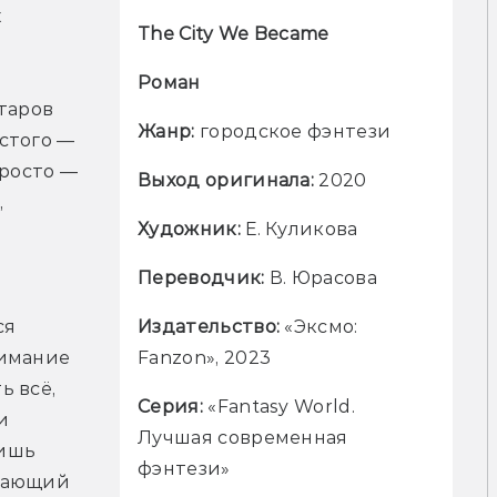
 
The City We Became
Роман
таров 
Жанр: 
городское фэнтези
того — 
росто — 
Выход оригинала: 
2020
 
Художник: 
Е. Куликова
Переводчик: 
В. Юрасова
Издательство: 
«Эксмо: 
я 
Fanzon», 2023
имание 
 всё, 
Серия: 
«Fantasy World. 
 
Лучшая современная 
ишь 
фэнтези»
нающий 