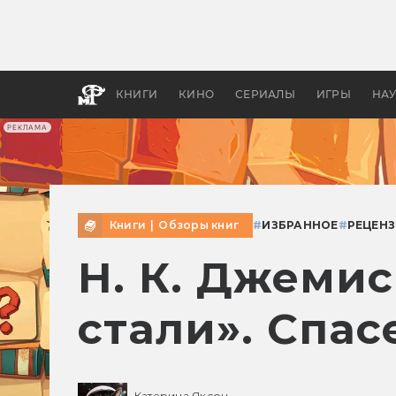
Какие
авгус
апока
детск
КНИГИ
КИНО
СЕРИАЛЫ
ИГРЫ
НА
РЕКЛАМА
Книги
|
Обзоры книг
#
ИЗБРАННОЕ
#
РЕЦЕНЗ
Н. К. Джеми
стали». Спа
Катерина Яксон