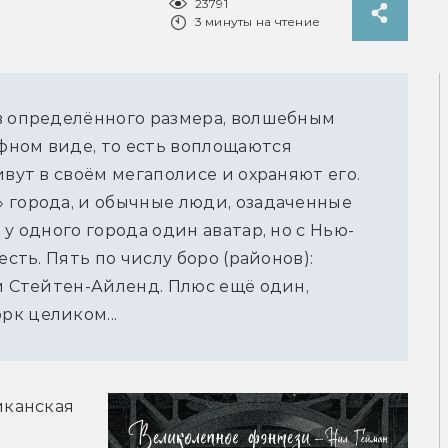
23791
3 минуты на чтение
в определённого размера, волшебным 
ном виде, то есть воплощаются 
вут в своём мегаполисе и охраняют его. 
 города, и обычные люди, озадаченные 
у одного города один аватар, но с Нью-
сть. Пять по числу боро (районов): 
и Стейтен-Айленд. Плюс ещё один, 
к целиком...
канская 
 