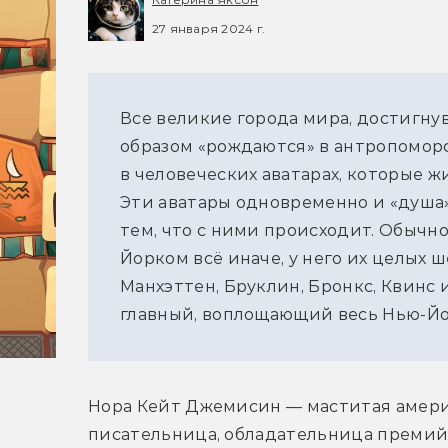
27 января 2024 г.
Все великие города мира, достигну
образом «рождаются» в антропоморф
в человеческих аватарах, которые жи
Эти аватары одновременно и «душа»
тем, что с ними происходит. Обычно 
Йорком всё иначе, у него их целых ше
Манхэттен, Бруклин, Бронкс, Квинс 
главный, воплощающий весь Нью-Йор
Нора Кейт Джемисин — маститая амери
писательница, обладательница премий