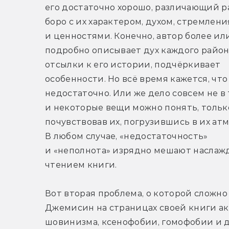
его достаточно хорошо, различающий р
боро с их характером, духом, стремлени
и ценностями. Конечно, автор более или
подробно описывает дух каждого района
отсылки к его истории, подчёркивает 
особенности. Но всё время кажется, что 
недостаточно. Или же дело совсем не в т
и некоторые вещи можно понять, только
почувствовав их, погрузившись в их атм
В любом случае, «недостаточность» 
и «неполнота» изрядно мешают наслажд
чтением книги.
Вот вторая проблема, о которой сложно г
Джемисин на страницах своей книги ак
шовинизма, ксенофобии, гомофобии и д