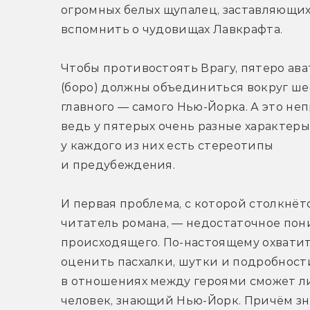
огромных белых щупалец, заставляющих
вспомнить о чудовищах Лавкрафта.
Чтобы противостоять Врагу, пятеро ава
(боро) должны объединиться вокруг шес
главного — самого Нью-Йорка. А это неп
ведь у пятерых очень разные характеры,
у каждого из них есть стереотипы 
и предубеждения. 
И первая проблема, с которой столкнётс
читатель романа, — недостаточное пон
происходящего. По-настоящему охватить
оценить пасхалки, шутки и подробности
в отношениях между героями сможет л
человек, знающий Нью-Йорк. Причём з