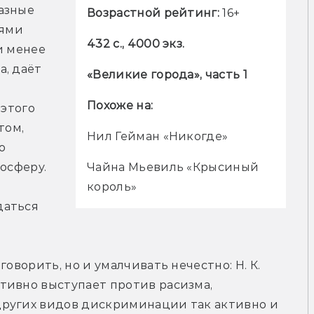
азные 
Возрастной рейтинг:
 16+
ями 
432 с., 4000 экз.
 менее 
, даёт 
«Великие города», часть 1
Похоже на:
этого 
ом, 
Нил Гейман «Никогде»
 
Чайна Мьевиль «Крысиный 
осферу. 
король»
аться 
оворить, но и умалчивать нечестно: Н. К. 
тивно выступает против расизма, 
ругих видов дискриминации так активно и 