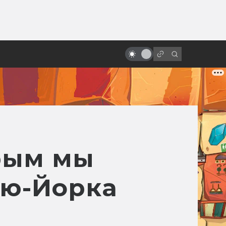
ы»:
ыло
Первые сцены, которые круче
всего остального фильма
орым мы
ью-Йорка