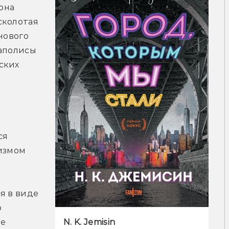
она 
колотая 
нового 
аполисы 
ких 
я 
змом 
 в виде 
 
N. K. Jemisin
е 