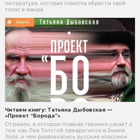
литературе, которая помогла обрести свой
голос в жанре.
Книги
Читаем книгу: Татьяна Дыбовская —
«Проект “Борода”»
Отрывок, в котором главная героиня узнаёт о
том, как Лев Толстой превратился в Эмиля
Золя, и чем развлекались русские классики