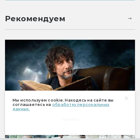
Рекомендуем
Мы используем cookie. Находясь на сайте вы
Читаем волшебный рассказ Нила
соглашаетесь на
обработку персональных
данных.
Геймана «Сказание о странствующем
рыцаре»
Принять