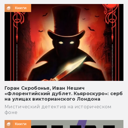
Книги
Горан Скробонья, Иван Нешич
«Флорентийский дублет. Кьяроскуро»: серб
на улицах викторианского Лондона
Мистический детектив на историческом
фоне
Книги