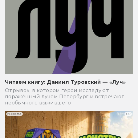
Читаем книгу: Даниил Туровский — «Луч»
Отрывок, в котором герои исследуют
поражённый лучом Петербург и встречают
необычного выжившего
РЕКЛАМА