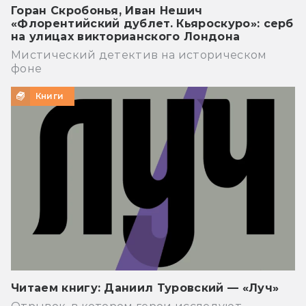
Горан Скробонья, Иван Нешич
«Флорентийский дублет. Кьяроскуро»: серб
на улицах викторианского Лондона
Мистический детектив на историческом
фоне
Книги
Читаем книгу: Даниил Туровский — «Луч»