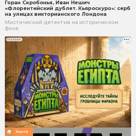
Горан Скробонья, Иван Нешич
«Флорентийский дублет. Кьяроскуро»: серб
на улицах викторианского Лондона
Мистический детектив на историческом
фоне
РЕКЛАМА
Книги