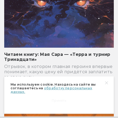
Читаем книгу: Мая Сара — «Терра и турнир
Тринадцати»
Отрывок, в котором главная героиня впервые
понимает, какую цену ей придётся заплатить
за свою силу
Мы используем cookie. Находясь на сайте вы
Книги
соглашаетесь на
обработку персональных
данных.
Принять