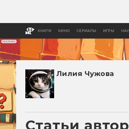
Какие
авгус
апока
детск
КНИГИ
КИНО
СЕРИАЛЫ
ИГРЫ
НА
РЕКЛАМА
Лилия Чужова
Статьи авто