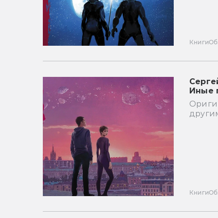
Книги
Об
Серге
Иные 
Ориги
други
Книги
Об