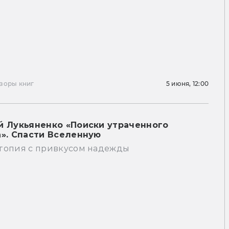
зоры книг
5 июня, 12:00
й Лукьяненко «Поиски утраченного
а». Спасти Вселенную
топия с привкусом надежды