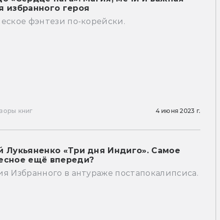
я избранного героя
еское фэнтези по-корейски.
зоры книг
4 июня 2023 г.
й Лукьяненко «Три дня Индиго». Самое
есное ещё впереди?
я Избранного в антураже постапокалипсиса.