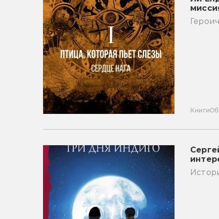
мисси
Героич
Книги
Об
Серге
интер
Истори