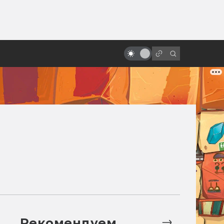
ы»:
«Ворон»: неснятые сиквелы и
ыло
ремейки. Невеста, зомби-коп,
Сатана и Эминем
Рекомендуем