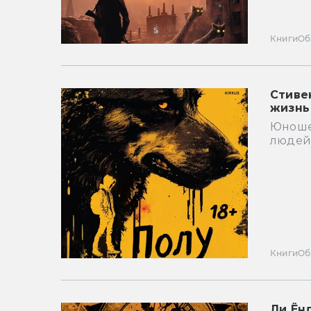
Книги
Об
Стиве
жизнь
Юноше
людей
Книги
Об
Ли Ён