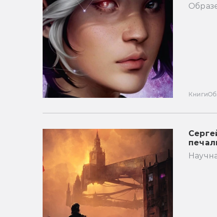
Образ
Книги
Об
Серге
печал
Научн