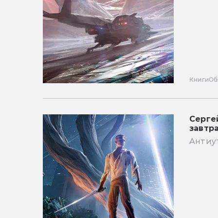
Книги
Об
Серге
завтр
Антиу