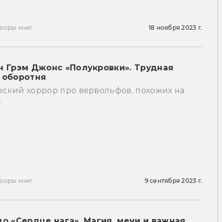
зоры книг
18 ноября 2023 г.
н Грэм Джонс «Полукровки». Трудная
 оборотня
ский хоррор про вервольфов, похожих на
.
зоры книг
9 сентября 2023 г.
до «Сердце нага». Магия, мечи и важная