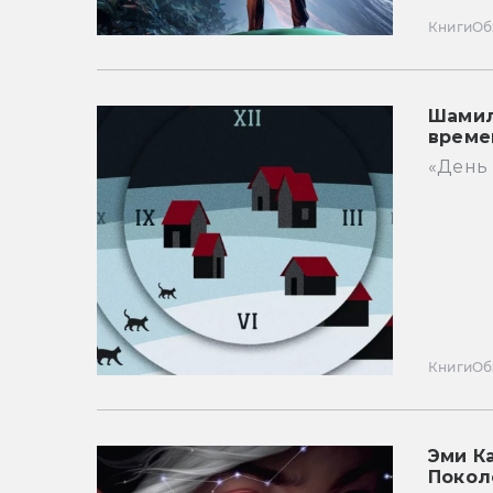
Книги
Об
Шамил
време
«День 
Книги
Об
Эми К
Покол