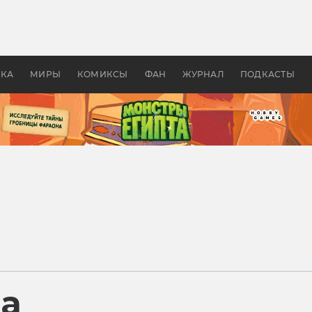
 фильмы смотреть в
Как создавались «Страшил
те 2026? В мире —
фильм, без которого не б
липсис, в России —
бы «Властелина колец»
ие комедии
УКА
МИРЫ
КОМИКСЫ
ФАН
ЖУРНАЛ
ПОДКАСТЫ
ра