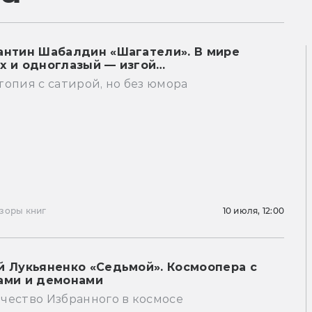
антин Шабалдин «Шагатели». В мире
х и одноглазый — изгой…
опия с сатирой, но без юмора
зоры книг
10 июля, 12:00
й Лукьяненко «Седьмой». Космоопера с
ами и демонами
чество Избранного в космосе