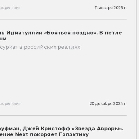
зоры книг
11 января 2025 г.
ь Идиатуллин «Бояться поздно». В петле
ни
сурка» в российских реалиях
зоры книг
20 декабря 2024 г.
ауфман, Джей Кристофф «Звезда Авроры».
ение Next покоряет Галактику