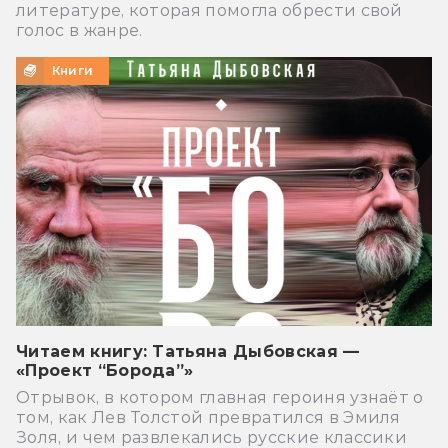
литературе, которая помогла обрести свой
голос в жанре.
Книги
Читаем книгу: Татьяна Дыбовская —
«Проект “Борода”»
Отрывок, в котором главная героиня узнаёт о
том, как Лев Толстой превратился в Эмиля
Золя, и чем развлекались русские классики