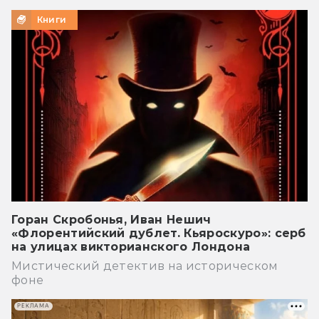
Книги
Горан Скробонья, Иван Нешич
«Флорентийский дублет. Кьяроскуро»: серб
на улицах викторианского Лондона
Мистический детектив на историческом
фоне
РЕКЛАМА