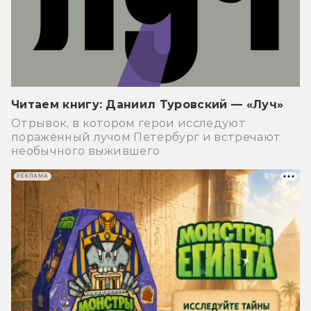
Читаем книгу: Даниил Туровский — «Луч»
Отрывок, в котором герои исследуют
поражённый лучом Петербург и встречают
необычного выжившего
РЕКЛАМА