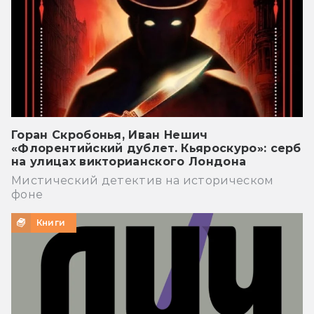
Горан Скробонья, Иван Нешич
«Флорентийский дублет. Кьяроскуро»: серб
на улицах викторианского Лондона
Мистический детектив на историческом
фоне
Книги