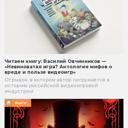
Читаем книгу: Василий Овчинников —
«Невиноватая игра? Антология мифов о
вреде и пользе видеоигр»
Отрывок, в котором автор погружается в
историю российской видеоигровой
индустрии
Книги