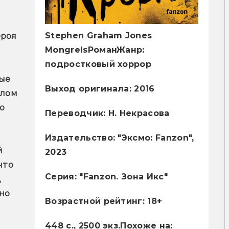
Stephen Graham Jones
роя 
Mongrels
Роман
Жанр:
подростковый хоррор
ые 
Выход оригинала
: 2016
лом 
о 
Переводчик
: Н. Некрасова
Издательство
: "Эксмо: Fanzon",
 
2023
то 
Серия
: "Fanzon. Зона Икс"
 
но 
Возрастной рейтинг
: 18+
448 с., 2500 экз.
Похоже на: