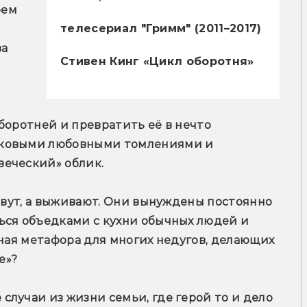
ем 
телесериал "Гримм" (2011–2017)
а 
Стивен Кинг «Цикл оборотня»
боротней и превратить её в нечто 
тковыми любовными томлениями и 
веческий» облик.
ивут, а выживают. Они вынуждены постоянно 
ься объедками с кухни обычных людей и 
чная метафора для многих недугов, делающих 
е»?
лучаи из жизни семьи, где герой то и дело 