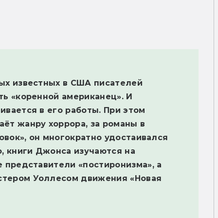
ых известных в США писателей
ть «коренной американец». И
ивается в его работы. При этом
ёт жанру хоррора, за романы в
ровок», он многократно удостаивался
о, книги Джонса изучаются на
е представители «постиронизма», а
стером Уоллесом движения «Новая