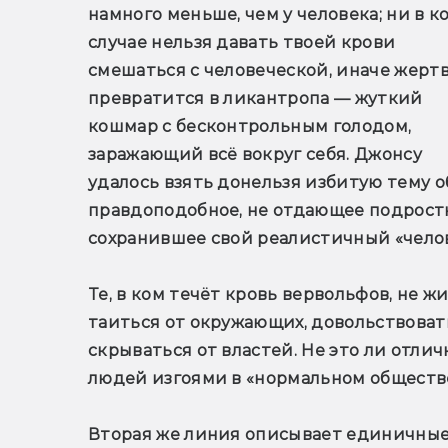
намного меньше, чем у человека; ни в ко
случае нельзя давать твоей крови 
смешаться с человеческой, иначе жертв
превратится в ликантропа — жуткий 
кошмар с бесконтрольным голодом, 
заражающий всё вокруг себя. Джонсу 
удалось взять донельзя избитую тему о
правдоподобное, не отдающее подрос
сохранившее свой реалистичный «чело
Те, в ком течёт кровь вервольфов, не ж
таиться от окружающих, довольствоват
скрываться от властей. Не это ли отли
людей изгоями в «нормальном обществ
Вторая же линия описывает единичные с