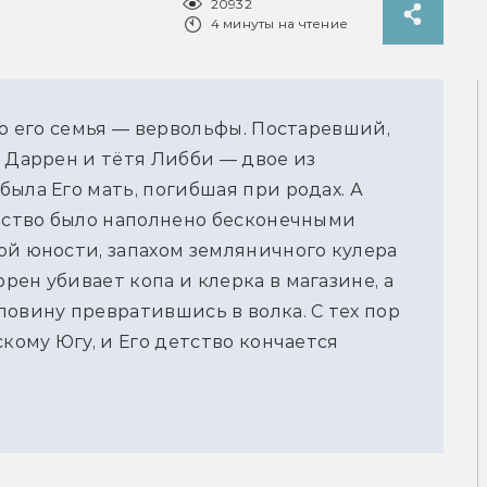
20932
4 минуты на чтение
то его семья — вервольфы. Постаревший,
я Даррен и тётя Либби — двое из
ыла Его мать, погибшая при родах. А
етство было наполнено бесконечными
ой юности, запахом земляничного кулера
ен убивает копа и клерка в магазине, а
ловину превратившись в волка. С тех пор
скому Югу, и Его детство кончается