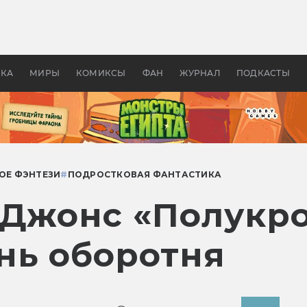
оздавались «Страшилы»:
«Одиссея» Нолана: что эт
, без которого не было
фильм сделал с Гомером и
ластелина колец»
Древней Грецией
УКА
МИРЫ
КОМИКСЫ
ФАН
ЖУРНАЛ
ПОДКАСТЫ
ОЕ ФЭНТЕЗИ
#
ПОДРОСТКОВАЯ ФАНТАСТИКА
 Джонс «Полукро
нь оборотня