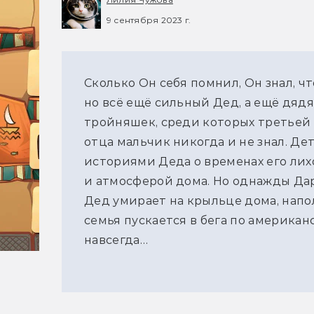
9 сентября 2023 г.
Сколько Он себя помнил, Он знал, ч
но всё ещё сильный Дед, а ещё дяд
тройняшек, среди которых третьей б
отца мальчик никогда и не знал. Д
историями Деда о временах его лих
и атмосферой дома. Но однажды Дарр
Дед умирает на крыльце дома, напо
семья пускается в бега по американ
навсегда…