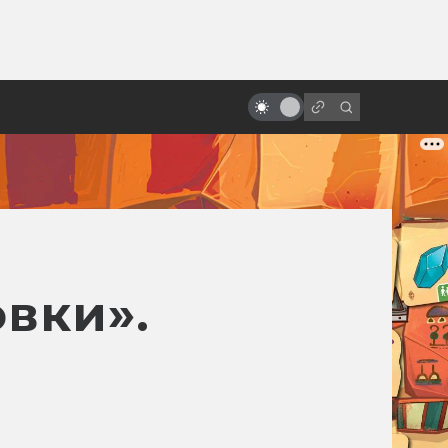
от
«Робокоп»: как родился и умер
робот-полицейский
вки».