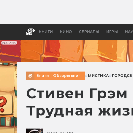
Как с
фильм
бы «В
КНИГИ
КИНО
СЕРИАЛЫ
ИГРЫ
НА
РЕКЛАМА
Книги
|
Обзоры книг
#
МИСТИКА
#
ГОРОДСК
Стивен Грэм
Трудная жиз
Лилия Чужова