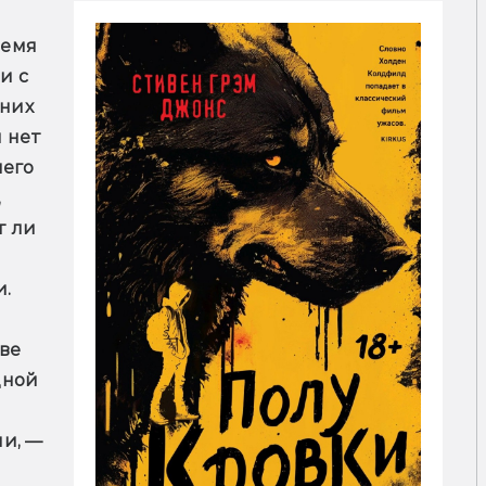
емя 
 с 
них 
 нет 
его 
 
 ли 
и.
е 
ной 
и, — 