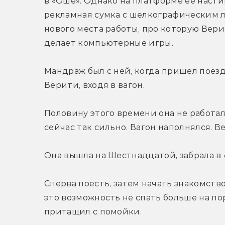
в «Оше». Однако на платформе ее настиг
рекламная сумка с шелкографическим л
нового места работы, про которую Верит
делает компьютерные игры.
Мандраж был с ней, когда пришел поезд.
Верити, входя в вагон.
Половину этого времени она не работала
сейчас так сильно. Вагон наполнялся. 
Она вышла на Шестнадцатой, забрала в 
Сперва поесть, затем начать знакомство
это возможность не спать больше на п
притащил с помойки.