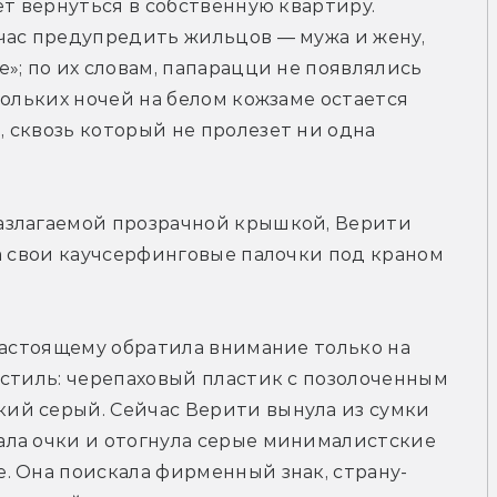
т вернуться в собственную квартиру. 
час предупредить жильцов — мужа и жену, 
»; по их словам, папарацци не появлялись 
ольких ночей на белом кожзаме остается 
сквозь который не пролезет ни одна 
азлагаемой прозрачной крышкой, Верити 
а свои каучсерфинговые палочки под краном 
настоящему обратила внимание только на 
стиль: черепаховый пластик с позолоченным 
й серый. Сейчас Верити вынула из сумки 
ла очки и отогнула серые минималистские 
. Она поискала фирменный знак, страну-