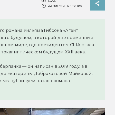
6454
22 минуты на чтение
го романа Уильяма Гибсона «Агент
ика о будущем, в которой две временные
ельном мире, где президентом США стала
апокалиптическом будущем XXII века.
ерпанка — он написан в 2019 году, а в
воде Екатерины Доброхотовой-Майковой.
» мы публикуем начало романа.