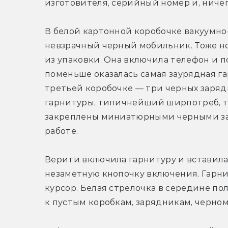
изготовителя, серийный номер и, ничег
В белой картонной коробочке вакуумно
невзрачный черный мобильник. Тоже ноу
из упаковки. Она включила телефон и п
поменьше оказалась самая заурядная га
третьей коробочке — три черных зарядни
гарнитуры, типичнейший ширпотреб, т
закреплены миниатюрными черными закру
работе.
Верити включила гарнитуру и вставила 
незаметную кнопочку включения. Гарнит
курсор. Белая стрелочка в середине поля
к пустым коробкам, зарядникам, черном