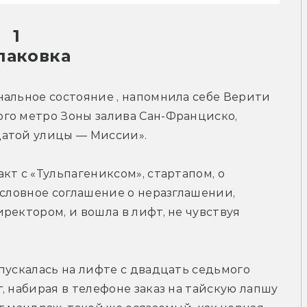
1
паковка
альное состояние , напомнила себе Верити 
го метро Зоны залива Сан-Франциско, 
цатой улицы — Миссии».
т с «Тульпагениксом», стартапом, о 
ословное соглашение о неразглашении, 
ректором, и вошла в лифт, не чувствуя 
пускалась на лифте с двадцать седьмого 
 набирая в телефоне заказ на тайскую лапшу 