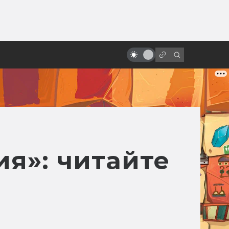
ы»:
Робби: биография самого
ыло
трудолюбивого робота в
Голливуде
ия»: читайте