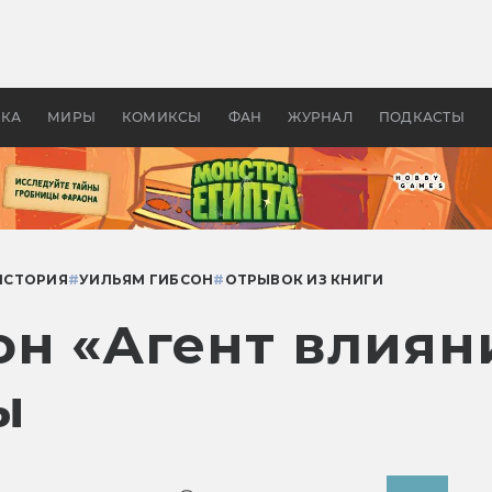
 фильмы смотреть в
Как создавались «Страшил
те 2026? В мире —
фильм, без которого не б
липсис, в России —
бы «Властелина колец»
ие комедии
УКА
МИРЫ
КОМИКСЫ
ФАН
ЖУРНАЛ
ПОДКАСТЫ
ИСТОРИЯ
#
УИЛЬЯМ ГИБСОН
#
ОТРЫВОК ИЗ КНИГИ
н «Агент влиян
ы