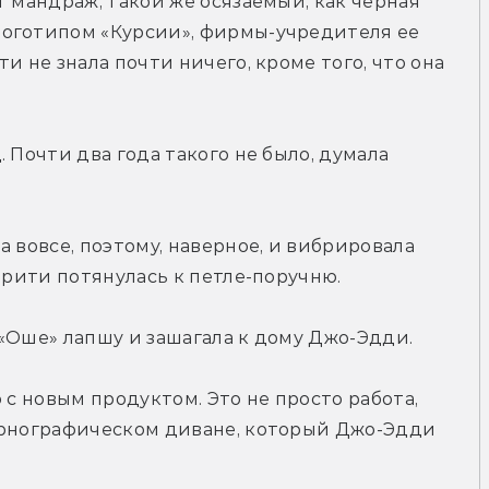
 мандраж, такой же осязаемый, как черная 
оготипом «Курсии», фирмы-учредителя ее 
и не знала почти ничего, кроме того, что она 
 Почти два года такого не было, думала 
 вовсе, поэтому, наверное, и вибрировала 
Верити потянулась к петле-поручню.
«Оше» лапшу и зашагала к дому Джо-Эдди.
 с новым продуктом. Это не просто работа, 
орнографическом диване, который Джо-Эдди 