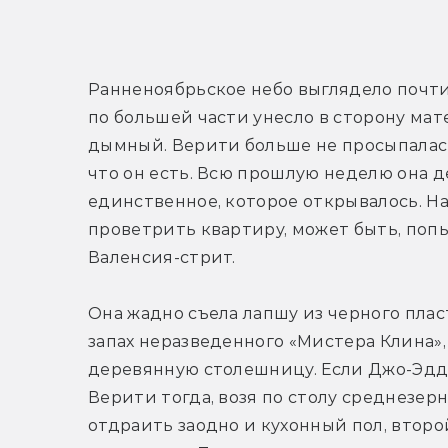
Ранненоябрьское небо выглядело почти
по большей части унесло в сторону мат
дымный. Верити больше не просыпалась 
что он есть. Всю прошлую неделю она д
единственное, которое открывалось. Н
проветрить квартиру, может быть, попы
Валенсия-стрит.
Она жадно съела лапшу из черного плас
запах неразведенного «Мистера Клина»,
деревянную столешницу. Если Джо-Эдди
Верити тогда, возя по столу среднезер
отдраить заодно и кухонный пол, второй 