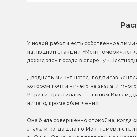
Рас
У новой работы есть собственное лимин
на людной станции «Монтгомери» легко
дожидаясь поезда в сторону «Шестнад
Двадцать минут назад, подписав контрак
котором почти ничего не знала, и мног
Верити простилась с Гэвином Имсом, ди
ничего, кроме облегчения.
Она была совершенно спокойна, когда с
этажа и когда шла по Монтгомери-стрит,