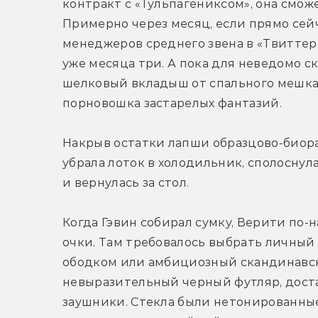
контракт с «Тульпагениксом», она сможе
Примерно через месяц, если прямо сей
менеджеров среднего звена в «Твиттере
уже месяца три. А пока для неведомо ск
шелковый вкладыш от спального мешка, 
порновошка застарелых фантазий.
Накрыв остатки лапши образцово-биор
убрала лоток в холодильник, сполоснул
и вернулась за стол.
Когда Гэвин собирал сумку, Верити по-
очки. Там требовалось выбрать личный 
ободком или амбициозный скандинавски
невыразительный черный футляр, доста
заушники. Стекла были нетонированные