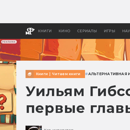
Какие
авгус
апока
детск
КНИГИ
КИНО
СЕРИАЛЫ
ИГРЫ
НА
РЕКЛАМА
Книги
|
Читаем книги
#
АЛЬТЕРНАТИВНАЯ 
Уильям Гибсо
первые глав
Кот-император