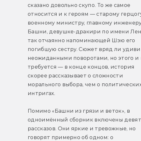
сказано довольно скупо. То же самое 
относится и к героям — старому герцогу,
военному министру, главному инженеру
Башни, девушке-дракири по имени Лена
так отчаянно напоминающей Шэю его 
погибшую сестру. Сюжет вряд ли удивит
неожиданными поворотами, но этого и н
требуется — в конце концов, история 
скорее рассказывает о сложности 
морального выбора, чем о политических
интригах.
Помимо «Башни из грязи и веток», в 
одноимённый сборник включены девят
рассказов. Они яркие и тревожные, но 
говорят примерно об одном: о 