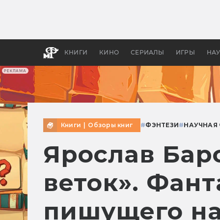
Какие
авгус
апока
детск
КНИГИ
КИНО
СЕРИАЛЫ
ИГРЫ
НА
РЕКЛАМА
Книги
|
Обзоры книг
#
ФЭНТЕЗИ
#
НАУЧНАЯ
Ярослав Бар
веток». Фант
пишущего на