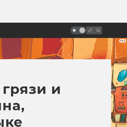
ы»:
Магия льда и огня:
ыло
сверхъестественная природа в
исландском кино
 грязи и
на,
ыке