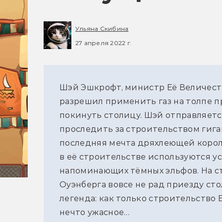
Ульяна Скибина
27 апреля 2022 г.
Шэй Эшкрофт, министр Её Величества,
разрешил применить газ на толпе п
покинуть столицу. Шэй отправляетс
проследить за строительством гиг
последняя мечта дряхлеющей корол
в её строительстве используются у
напоминающих тёмных эльфов. На ст
Оуэнберга вовсе не рад приезду сто
легенда: как только строительство
нечто ужасное…