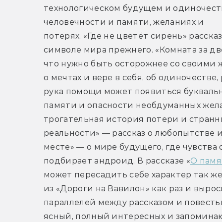
технологическом будущем и одиночеств
человечности и памяти, желаниях и 
потерях. «Где не цветёт сирень» расск
символе мира прежнего. «Комната за дв
что нужно быть осторожнее со своими ж
о мечтах и вере в себя, об одиночестве,
рука помощи может появиться буквальн
памяти и опасности необдуманных желан
трогательная история потери и странн
реальности» — рассказ о любопытстве и 
месте» — о мире будущего, где чувства 
подбирает андроид. В рассказе «
О памя
может пересадить себе характер так же
из «Дороги на Вавилон» как раз и выросл
параллелей между рассказом и повестью
ясный, полный интересных и запоминаю