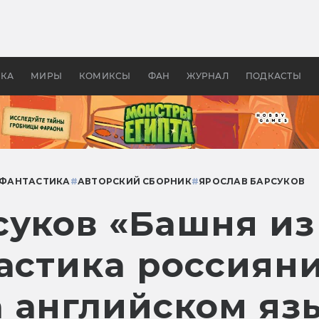
 фильмы смотреть в
Как создавались «Страшил
те 2026? В мире —
фильм, без которого не б
липсис, в России —
бы «Властелина колец»
ие комедии
УКА
МИРЫ
КОМИКСЫ
ФАН
ЖУРНАЛ
ПОДКАСТЫ
 ФАНТАСТИКА
#
АВТОРСКИЙ СБОРНИК
#
ЯРОСЛАВ БАРСУКОВ
суков «Башня из
астика россияни
 английском яз