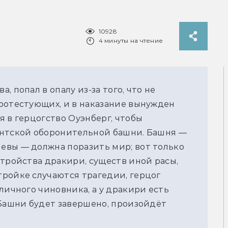
10928
4 минуты на чтение
 попал в опалу из-за того, что не
ротестующих, и в наказание вынужден
я в герцогство Оуэнберг, чтобы
антской оборонительной башни. Башня —
евы — должна поразить мир; вот только
стройства дракири, существ иной расы,
ройке случаются трагедии, герцог
личного чиновника, а у дракири есть
 Башни будет завершено, произойдёт