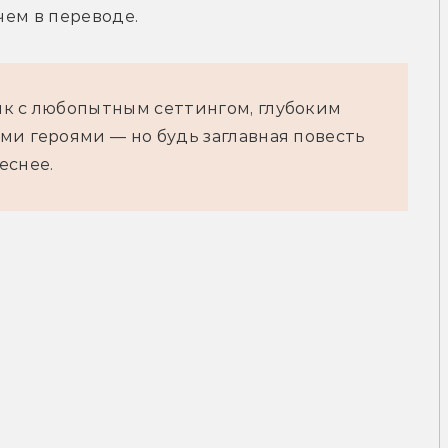
чем в переводе.
ик с любопытным сеттингом, глубоким
ми героями — но будь заглавная повесть
еснее.