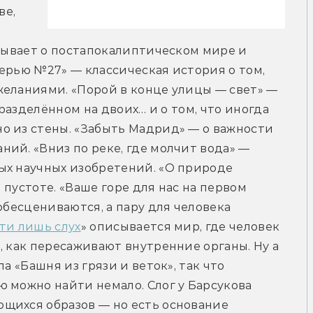
е, 
азывает о постапокалиптическом мире и 
ерью №27» — классическая история о том, 
еланиями. «Порой в конце улицы — свет» — 
 разделённом на двоих… и о том, что иногда 
о из стены. «Забыть Мадрид» — о важности 
ий. «Вниз по реке, где молчит вода» — 
ых научных изобретений. «О природе 
пустоте. «Ваше горе для нас на первом 
обесцениваются, а пару для человека 
ти лишь слух
» описывается мир, где человек 
, как пересаживают внутренние органы. Ну а 
а «Башня из грязи и веток», так что 
 можно найти немало. Слог у Барсукова 
щихся образов — но есть основание 