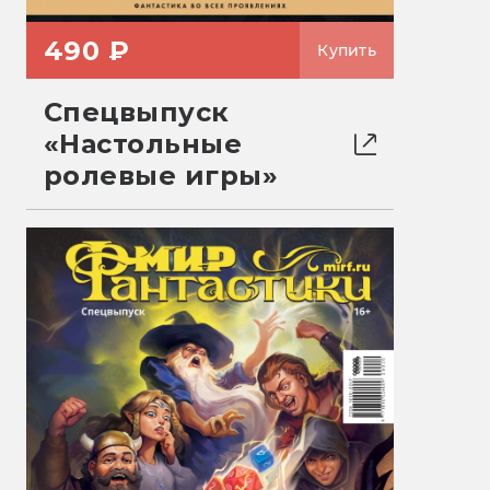
490 ₽
Купить
Спецвыпуск
«Настольные
ролевые игры»