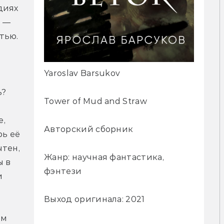
иях 
 — 
ью. 
Yaroslav Barsukov
ь?
Tower of Mud and Straw
, 
Авторский сборник
ь её 
тен, 
Жанр: научная фантастика,
 в 
фэнтези
 
Выход оригинала: 2021
м 