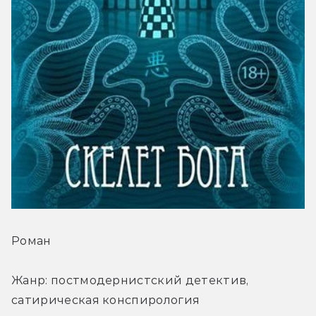
Роман
Жанр: постмодернистский детектив, 
сатирическая конспирология