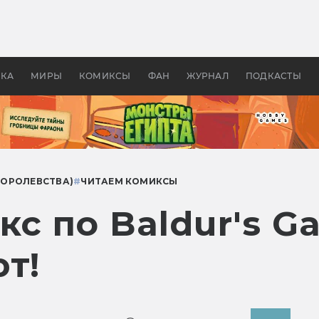
оздавались «Страшилы»:
«Одиссея» Нолана: что эт
, без которого не было
фильм сделал с Гомером и
ластелина колец»
Древней Грецией
УКА
МИРЫ
КОМИКСЫ
ФАН
ЖУРНАЛ
ПОДКАСТЫ
КОРОЛЕВСТВА)
#
ЧИТАЕМ КОМИКСЫ
с по Baldur's Ga
т!