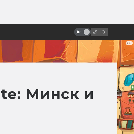
от
Студия Gainax: история одной
легенды
te: Минск и