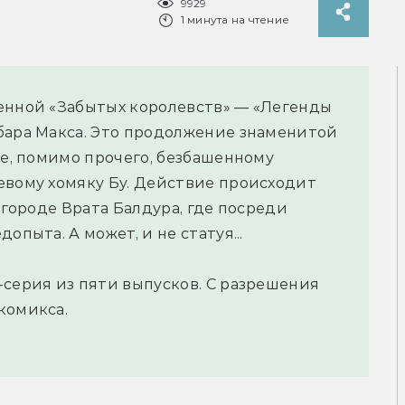
9929
1 минута на чтение
енной «Забытых королевств» — «Легенды
бара Макса. Это продолжение знаменитой
ое, помимо прочего, безбашенному
евому хомяку Бу. Действие происходит
 городе Врата Балдура, где посреди
опыта. А может, и не статуя...
-серия из пяти выпусков. С разрешения
комикса.