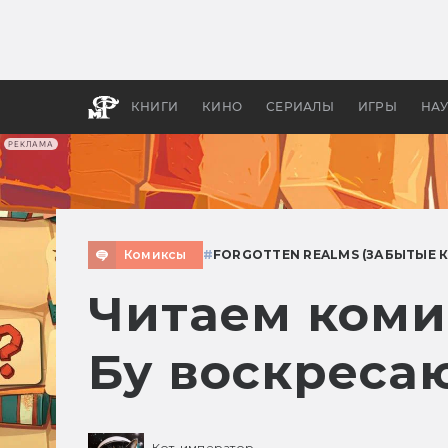
Как с
фильм
бы «В
КНИГИ
КИНО
СЕРИАЛЫ
ИГРЫ
НА
РЕКЛАМА
Комиксы
#
FORGOTTEN REALMS (ЗАБЫТЫЕ 
Читаем комик
Бу воскресаю
Кот-император