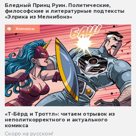
Бледный Принц Руин. Политические,
философские и литературные подтексты
«Элрика из Мелнибонэ»
Комиксы
«Т-Бёрд и Троттл»: читаем отрывок из
неполиткорректного и актуального
комикса
Скоро на русском!