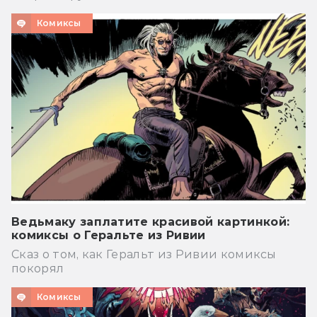
Комиксы
Ведьмаку заплатите красивой картинкой:
комиксы о Геральте из Ривии
Сказ о том, как Геральт из Ривии комиксы
покорял
Комиксы