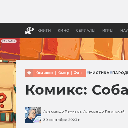
Какие
авгус
апока
детск
КНИГИ
КИНО
СЕРИАЛЫ
ИГРЫ
НА
РЕКЛАМА
Комиксы
|
Юмор
|
Фан
#
МИСТИКА
#
ПАРОД
Комикс: Соб
Александр Ремизов,
Александр Гагинский
30 сентября 2023 г.