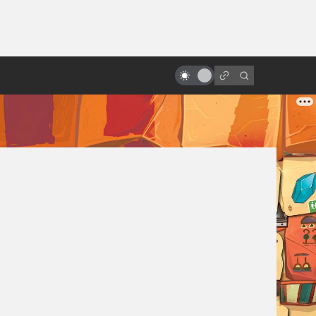
ы»:
ыло
«Люди Икс»: всё о фильмах серии