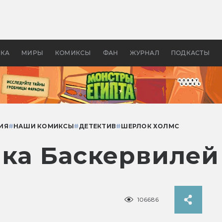
 фильмы смотреть в
Как создавались «Страшил
те 2026? В мире —
фильм, без которого не б
липсис, в России —
бы «Властелина колец»
ие комедии
УКА
МИРЫ
КОМИКСЫ
ФАН
ЖУРНАЛ
ПОДКАСТЫ
ИЯ
#
НАШИ КОМИКСЫ
#
ДЕТЕКТИВ
#
ШЕРЛОК ХОЛМС
ака Баскервилей
106686