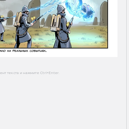
т текста и нажмите Ctrl+Enter.