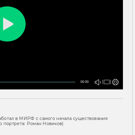
00:00
аботал в МИРФ с самого начала существования
ор портрета: Роман Новиков)