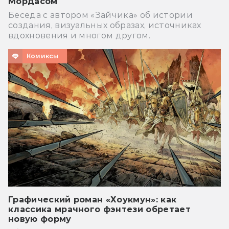
Мордасом
Беседа с автором «Зайчика» об истории
создания, визуальных образах, источниках
вдохновения и многом другом.
Комиксы
Графический роман «Хоукмун»: как
классика мрачного фэнтези обретает
новую форму