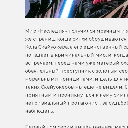
Мир «Наследия» получился мрачным и ж
же страниц, когда ситхи обрушиваются 
Кола Скайуокера, а его единственный с
попадает в криминальный мир, и, когда 
встречаем, перед нами уже матёрый охо
обаятельный преступник с золотым серд
моральными принципами, и цель для нег
таких Скайуокеров мы ещё не видели. Г
приятным и проникнуться к нему симпа
нетривиальный протагонист, за судьбо
наблюдать.
Первый том серии лишён размаха: масш