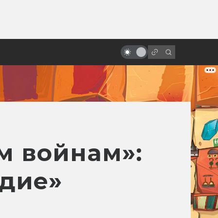
от
Артхаус и философия: 10
фантастических фильмов
великих режиссёров
м войнам»:
едие»