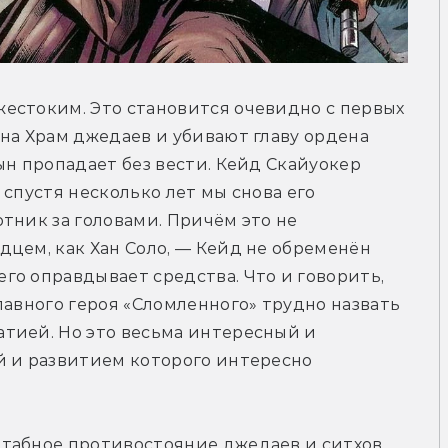
естоким. Это становится очевидно с первых 
на Храм джедаев и убивают главу ордена 
ын пропадает без вести. Кейд Скайуокер 
спустя несколько лет мы снова его 
тник за головами. Причём это не 
цем, как Хан Соло, — Кейд не обременён 
о оправдывает средства. Что и говорить, 
лавного героя «Сломленного» трудно назвать 
тией. Но это весьма интересный и 
й и развитием которого интересно 
табное противостояние джедаев и ситхов, 