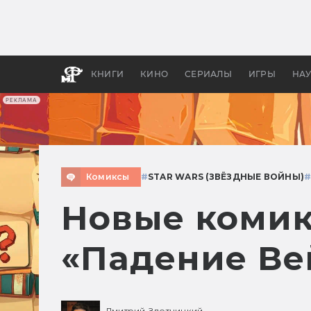
Как с
фильм
бы «В
КНИГИ
КИНО
СЕРИАЛЫ
ИГРЫ
НА
РЕКЛАМА
Комиксы
#
STAR WARS (ЗВЁЗДНЫЕ ВОЙНЫ)
Новые комик
«Падение Ве
Дмитрий Злотницкий