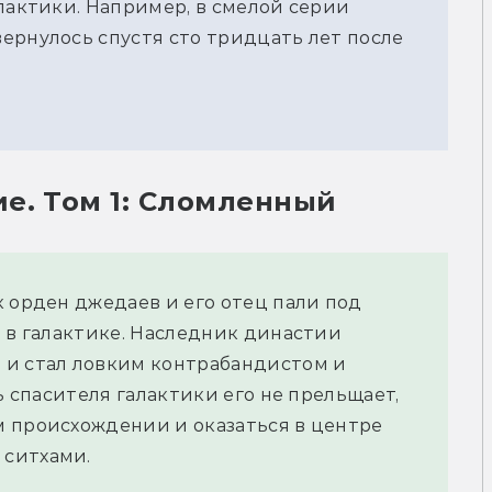
алактики. Например, в смелой серии
ернулось спустя сто тридцать лет после
е. Том 1: Сломленный
к орден джедаев и его отец пали под
ь в галактике. Наследник династии
 и стал ловким контрабандистом и
ь спасителя галактики его не прельщает,
м происхождении и оказаться в центре
 ситхами.