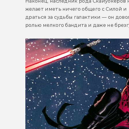
Наконец, наследник рода Скайуокеров н
желает иметь ничего общего с Силой и 
драться за судьбы галактики — он довол
ролью мелкого бандита и даже не брезг