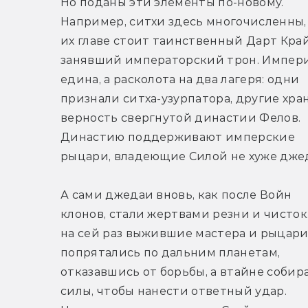
Но поданы эти элементы по-новому. 
Например, ситхи здесь многочисленны, 
их главе стоит таинственный Дарт Крайт
занявший императорский трон. Импери
едина, а расколота на два лагеря: одни 
признали ситха-узурпатора, другие хран
верность свергнутой династии Фелов. 
Династию поддерживают имперские 
рыцари, владеющие Силой не хуже дже
А сами джедаи вновь, как после Войн 
клонов, стали жертвами резни и чисток
на сей раз выжившие мастера и рыцари 
попрятались по дальним планетам, 
отказавшись от борьбы, а втайне собира
силы, чтобы нанести ответный удар. 