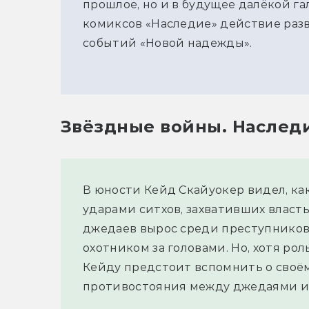
прошлое, но и в будущее далёкой г
комиксов «Наследие» действие разв
событий «Новой надежды».
Звёздные войны. Наследи
В юности Кейд Скайуокер видел, ка
ударами ситхов, захвативших власт
джедаев вырос среди преступников
охотником за головами. Но, хотя рол
Кейду предстоит вспомнить о своё
противостояния между джедаями и