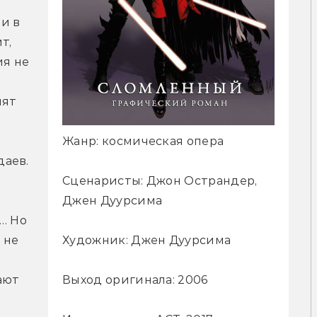
и в 
, 
я не 
ят 
Жанр: космическая опера
даев.
Сценаристы: Джон Острандер,
Джен Дуурсима
… Но 
не 
Художник: Джен Дуурсима
ют 
Выход оригинала: 2006