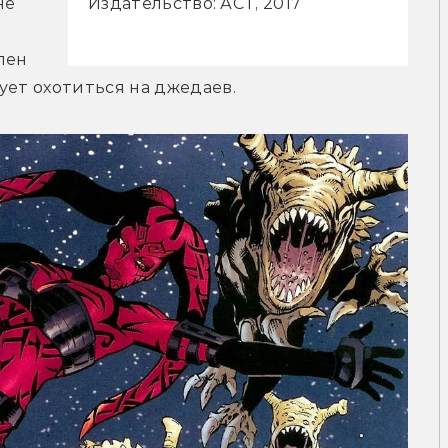
е 
Издательство: АСТ, 2017
ен 
ует охотиться на джедаев.