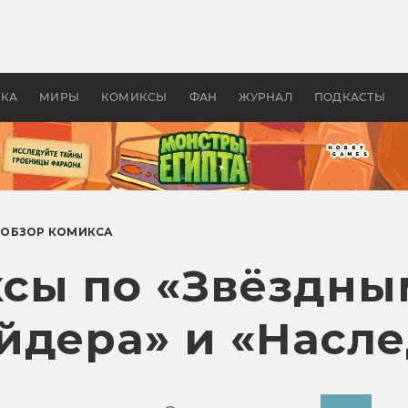
оздавались «Страшилы»:
«Одиссея» Нолана: что эт
, без которого не было
фильм сделал с Гомером и
ластелина колец»
Древней Грецией
УКА
МИРЫ
КОМИКСЫ
ФАН
ЖУРНАЛ
ПОДКАСТЫ
#
ОБЗОР КОМИКСА
сы по «Звёздны
йдера» и «Насл