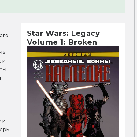
Star Wars: Legacy
го 
Volume 1: Broken
х 
и 
ры 
 
и, 
ры. 