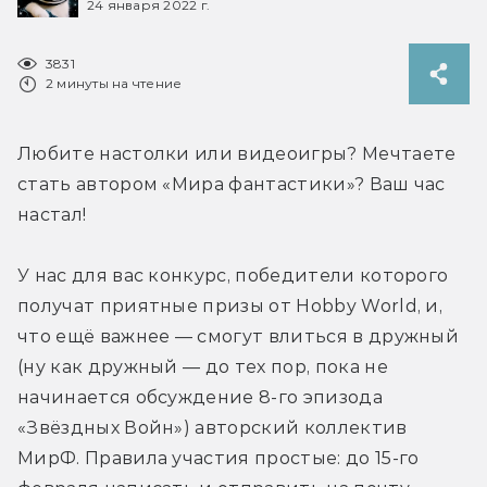
24 января 2022 г.
3831
2 минуты на чтение
Любите настолки или видеоигры? Мечтаете 
стать автором «Мира фантастики»? Ваш час 
настал!
У нас для вас конкурс, победители которого 
получат приятные призы от Hobby World, и, 
что ещё важнее — смогут влиться в дружный 
(ну как дружный — до тех пор, пока не 
начинается обсуждение 8-го эпизода 
«Звёздных Войн») авторский коллектив 
МирФ. Правила участия простые: до 15-го 