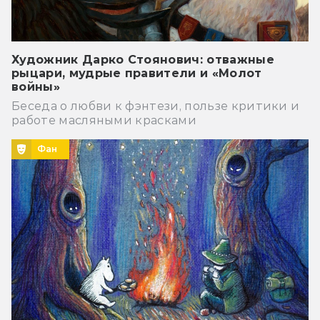
Художник Дарко Стоянович: отважные
рыцари, мудрые правители и «Молот
войны»
Беседа о любви к фэнтези, пользе критики и
работе масляными красками
Фан