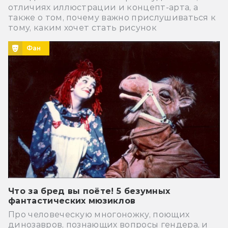
отличиях иллюстрации и концепт-арта, а
также о том, почему важно прислушиваться к
тому, каким хочет стать рисунок
Фан
Что за бред вы поёте! 5 безумных
фантастических мюзиклов
Про человеческую многоножку, поющих
динозавров, познающих вопросы гендера, и