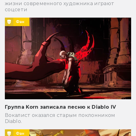
жизни современного художника играют
соцсети
Фан
Группа Korn записала песню к Diablo IV
Вокалист оказался старым поклонником
Diablo.
Фан