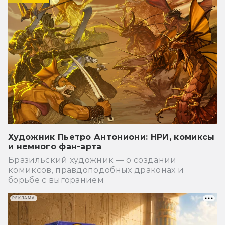
Художник Пьетро Антониони: НРИ, комиксы
и немного фан-арта
Бразильский художник — о создании
комиксов, правдоподобных драконах и
борьбе с выгоранием
РЕКЛАМА