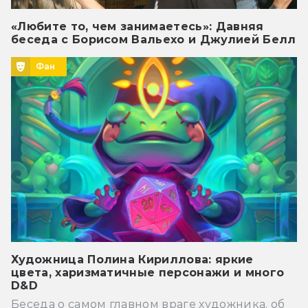
«Любите то, чем занимаетесь»: Давняя
беседа с Борисом Вальехо и Джулией Белл
Фан
Художница Полина Кириллова: яркие
цвета, харизматичные персонажи и много
D&D
Беседа о самом главном враге художника, об