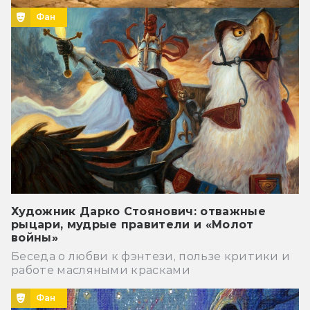
Фан
Художник Дарко Стоянович: отважные
рыцари, мудрые правители и «Молот
войны»
Беседа о любви к фэнтези, пользе критики и
работе масляными красками
Фан