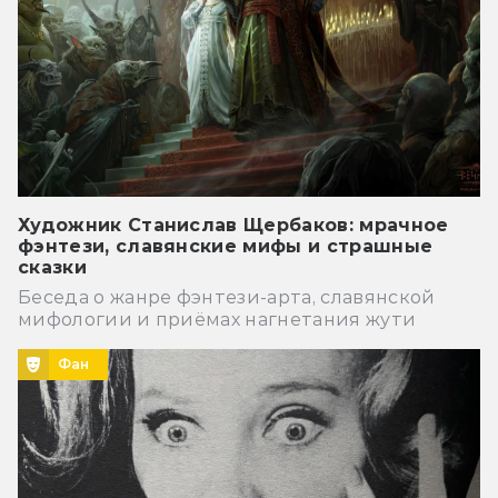
Художник Станислав Щербаков: мрачное
фэнтези, славянские мифы и страшные
сказки
Беседа о жанре фэнтези-арта, славянской
мифологии и приёмах нагнетания жути
Фан