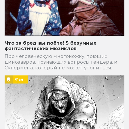
Что за бред вы поёте! 5 безумных
фантастических мюзиклов
Про человеческую многоножку, поющих
динозавров, познающих вопросы гендера, и
Супермена, который не может утопиться.
Фан