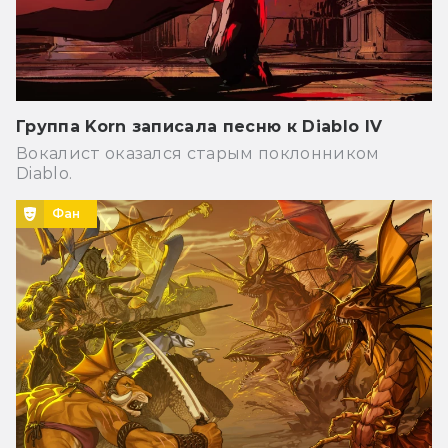
Группа Korn записала песню к Diablo IV
Вокалист оказался старым поклонником
Diablo.
Фан