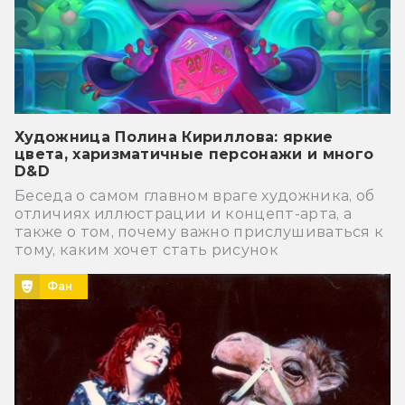
Художница Полина Кириллова: яркие
цвета, харизматичные персонажи и много
D&D
Беседа о самом главном враге художника, об
отличиях иллюстрации и концепт-арта, а
также о том, почему важно прислушиваться к
тому, каким хочет стать рисунок
Фан