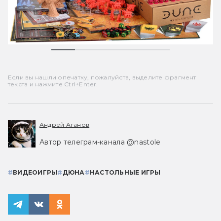
Если вы нашли опечатку, пожалуйста, выделите фрагмент
текста и нажмите Ctrl+Enter.
Андрей Аганов
Автор телеграм-канала @nastole
#
ВИДЕОИГРЫ
#
ДЮНА
#
НАСТОЛЬНЫЕ ИГРЫ