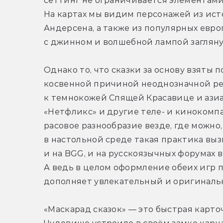
сеттинг не ограничивается элементами 
На картах мы видим персонажей из ист
Андерсена, а также из популярных евро
с джинном и волшебной лампой загляну
Однако то, что сказки за основу взяты 
косвенной причиной неоднозначной реак
к темнокожей Спящей Красавице и азиат
«Нетфликс» и другие теле- и кинокомпа
расовое разнообразие везде, где можно, 
в настольной среде такая практика вызы
и на BGG, и на русскоязычных форумах 
А ведь в целом оформление обеих игр п
дополняет увлекательный и оригиналь
«Маскарад сказок» — это быстрая карто