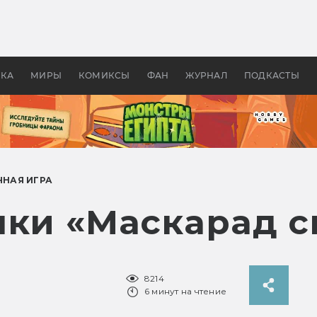
оздавались «Страшилы»:
«Одиссея» Нолана: что эт
, без которого не было
фильм сделал с Гомером и
ластелина колец»
Древней Грецией
УКА
МИРЫ
КОМИКСЫ
ФАН
ЖУРНАЛ
ПОДКАСТЫ
ЧНАЯ ИГРА
лки «Маскарад с
8214
6 минут на чтение