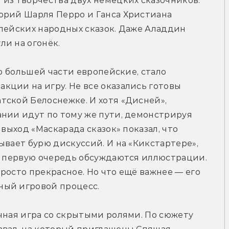
из творчества двух немецких сказочников. 
орий Шарля Перро и Ганса Христиана 
пейских народных сказок. Даже Аладдин 
ли на огонёк.
по большей части европейские, стало 
ции на игру. Не все оказались готовы 
ской Белоснежке. И хотя «Дисней», 
нии идут по тому же пути, демонстрируя 
выход «Маскарада сказок» показал, что 
вает бурю дискуссий. И на «Кикстартере», 
в первую очередь обсуждаются иллюстрации. 
росто прекрасное. Но что ещё важнее — его 
ный игровой процесс.
чная игра со скрытыми ролями. По сюжету 