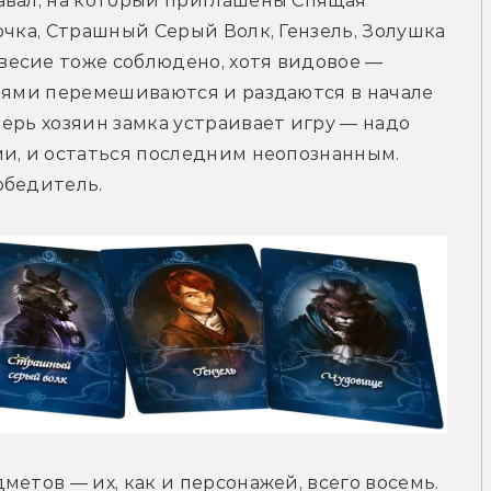
авал, на который приглашены Спящая 
чка, Страшный Серый Волк, Гензель, Золушка 
есие тоже соблюдено, хотя видовое — 
оями перемешиваются и раздаются в начале 
ерь хозяин замка устраивает игру — надо 
и, и остаться последним неопознанным. 
обедитель.
етов — их, как и персонажей, всего восемь. 