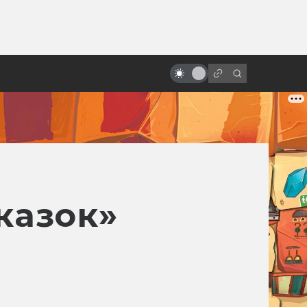
от
Заблуждения: Космос в кино
казок»