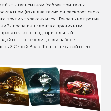
 быть талисманом (собрав три таких, 
роклятьем (взяв два таких, он раскроет свою 
го почти что закончится). Гензель не против 
щений» после инцидента с пряничным 
нравятся, а вот подозрительный 
адайте, кто победит, если наберёт 
ный Серый Волк. Только не сажайте его 