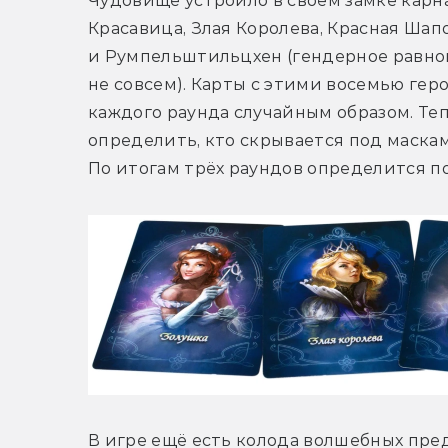
Чудовище устроило в своём замке карн
Красавица, Злая Королева, Красная Шапо
и Румпельштильцхен (гендерное равнов
не совсем). Карты с этими восемью гер
каждого раунда случайным образом. Теп
определить, кто скрывается под маскам
По итогам трёх раундов определится п
В игре ещё есть колода волшебных предм