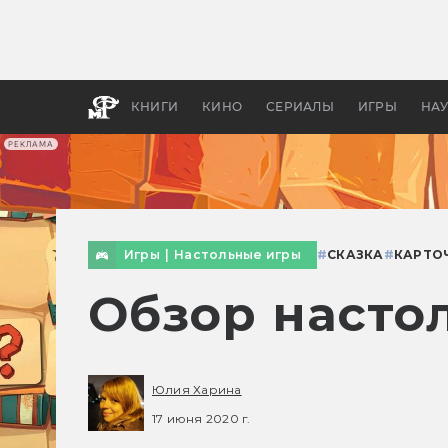
Как с
фильм
бы «В
КНИГИ
КИНО
СЕРИАЛЫ
ИГРЫ
НА
РЕКЛАМА
Игры
|
Настольные игры
#
СКАЗКА
#
КАРТО
Обзор насто
Юлия Харина
17 июня 2020 г.