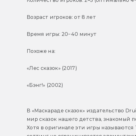
Количество игроков: 2–5 (оптимально 4−
Возраст игроков: от 8 лет
Время игры: 20−40 минут
Похоже на:
«Лес сказок» (2017)
«Бэнг!» (2002)
В «Маскараде сказок» издательство Drui
мир сказок нашего детства, знакомый по
Хотя в оригинале эти игры называются T