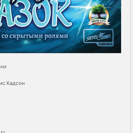
ями
мс Хадсон