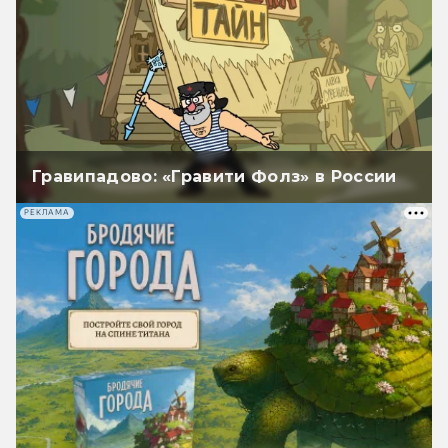
Гравипадово: «Гравити Фолз» в России
РЕКЛАМА