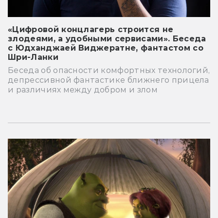
«Цифровой концлагерь строится не
злодеями, а удобными сервисами». Беседа
с Юдханджаей Виджератне, фантастом со
Шри-Ланки
Беседа об опасности комфортных технологий,
депрессивной фантастике ближнего прицела
и различиях между добром и злом