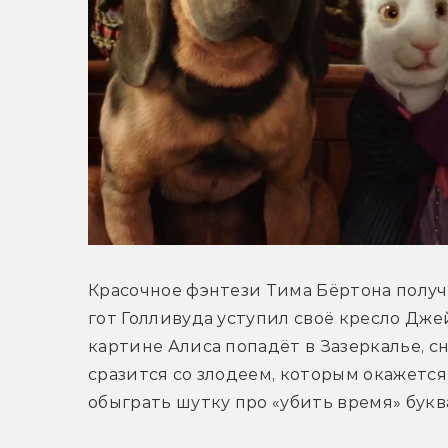
Красочное фэнтези Тима Бёртона получи
гот Голливуда уступил своё кресло Дже
картине Алиса попадёт в Зазеркалье, сн
сразится со злодеем, которым окажется
обыграть шутку про «убить время» букв