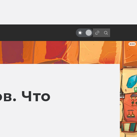
ы»:
«Матрица»: как создавался
ыло
культовый фильм. 15 лет как
ложки нет
в. Что