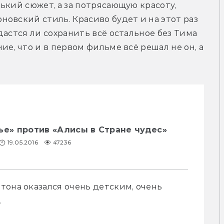
ький сюжет, а за потрясающую красоту, 
овский стиль. Красиво будет и на этот раз 
астся ли сохранить всё остальное без Тима 
е, что и в первом фильме всё решал не он, а 
ье» против «Алисы в Стране чудес»
19.05.2016
47236
она оказался очень детским, очень 
.