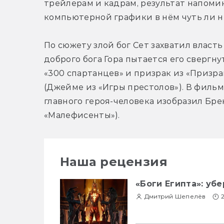
трейлерам и кадрам, результат напомина
компьютерной графики в нём чуть ли н
По сюжету злой бог Сет захватил власть
доброго бога Гора пытается его свергну
«300 спартанцев» и призрак из «Призрак
(Джейме из «Игры престолов»). В фильме 
главного героя-человека изобразил Бре
«Малефисенты»).
Наша рецензия
«Боги Египта»: убе
Дмитрий Шепелёв