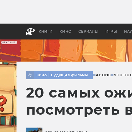
Какие
авгус
апока
детск
КНИГИ
КИНО
СЕРИАЛЫ
ИГРЫ
НА
РЕКЛАМА
Кино
|
Будущие фильмы
#
АНОНС
#
ЧТО ПО
20 самых ож
посмотреть в
Александр Гагинский