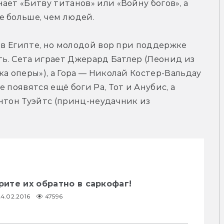
ет «Битву титанов» или «Войну богов», а 
е больше, чем людей.
 в Египте, но молодой вор при поддержке 
ть. Сета играет Джерард Батлер (Леонид из 
а оперы»), а Гора — Николай Костер-Вальдау 
появятся ещё боги Ра, Тот и Анубис, а 
нтон Туэйтс (принц-неудачник из 
рите их обратно в саркофаг!
24.02.2016
47596