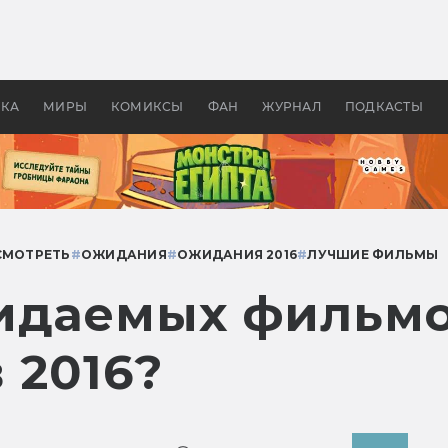
 фильмы смотреть в
Как создавались «Страшил
те 2026? В мире —
фильм, без которого не б
липсис, в России —
бы «Властелина колец»
ие комедии
УКА
МИРЫ
КОМИКСЫ
ФАН
ЖУРНАЛ
ПОДКАСТЫ
СМОТРЕТЬ
#
ОЖИДАНИЯ
#
ОЖИДАНИЯ 2016
#
ЛУЧШИЕ ФИЛЬМЫ
идаемых фильмо
 2016?