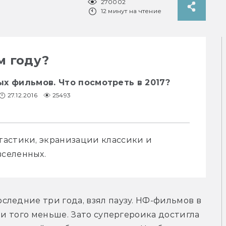
270002
12 минут на чтение
м году?
х фильмов. Что посмотреть в 2017?
27.12.2016
25493
астики, экранизации классики и 
селенных.
ледние три года, взял паузу. НФ-фильмов в 
 и того меньше. Зато супергероика достигла 