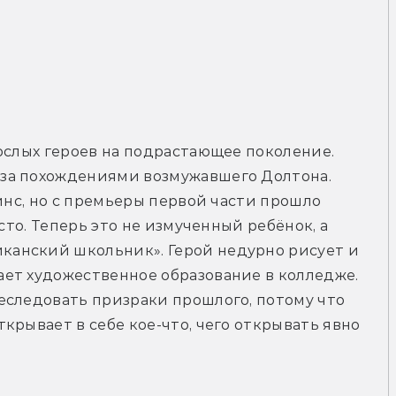
ослых героев на подрастающее поколение. 
за похождениями возмужавшего Долтона. 
инс, но с премьеры первой части прошло 
сто. Теперь это не измученный ребёнок, а 
анский школьник». Герой недурно рисует и 
ет художественное образование в колледже. 
еследовать призраки прошлого, потому что 
крывает в себе кое-что, чего открывать явно 