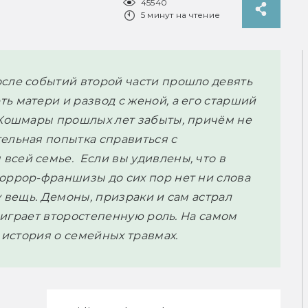
45540
5 минут на чтение
осле событий второй части прошло девять
ь матери и развод с женой, а его старший
 Кошмары прошлых лет забыты, причём не
ельная попытка справиться с
 всей семье.
Если вы удивлены, что в
оррор-франшизы до сих пор нет ни слова
у вещь. Демоны, призраки и сам астрал
о играет второстепенную роль. На самом
о история о семейных травмах.