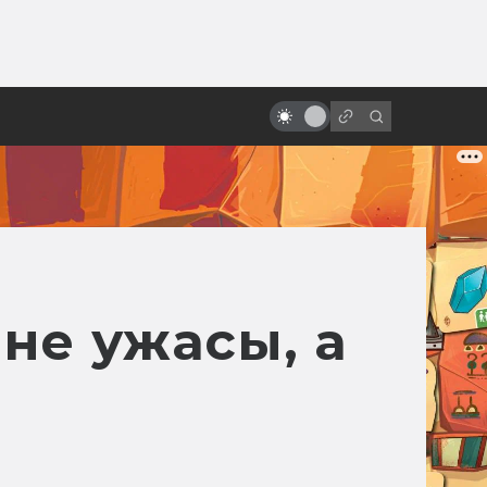
ы»:
«Константин: Повелитель тьмы»:
ыло
как создавался фильм про
детектива-оккультиста
 не ужасы, а