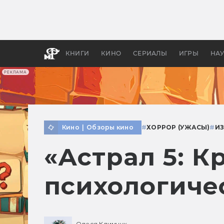
Какие
авгус
апока
детск
КНИГИ
КИНО
СЕРИАЛЫ
ИГРЫ
НА
РЕКЛАМА
Кино
|
Обзоры кино
#
ХОРРОР (УЖАСЫ)
#
И
«Астрал 5: К
психологиче
Олеся Климчук