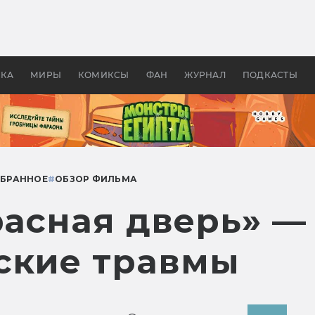
 фильмы смотреть в
Как создавались «Страшил
те 2026? В мире —
фильм, без которого не б
липсис, в России —
бы «Властелина колец»
ие комедии
УКА
МИРЫ
КОМИКСЫ
ФАН
ЖУРНАЛ
ПОДКАСТЫ
ЗБРАННОЕ
#
ОБЗОР ФИЛЬМА
расная дверь» —
ские травмы