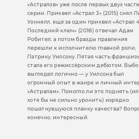
«Астралов» уже после первых двух часте
серии. Приквел «Астрал 3» (2015) снял Ли
Уоннелл, ещё за один приквел «Астрал 4:
Последний ключ» (2018) отвечал Адам 
Робител, а потом бразды правления 
перешли к исполнителю главной роли, 
Патрику Уилсону. Пятая часть франшизы
стала его режиссёрским дебютом. Выбо
выглядел логично — у Уилсона был 
огромный опыт в жанре и личный интер
«Астралам». Помогло ли это поднять (ил
хотя бы не сильно уронить) изрядно 
пошатнувшуюся планку качества? Вопрос
конечно, интересный.