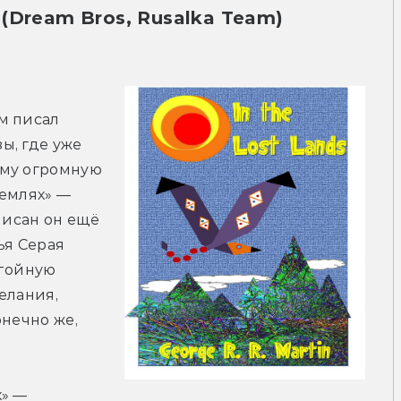
(Dream Bros, Rusalka Team)
 писал 
, где уже 
му огромную 
емлях» — 
писан он ещё 
ья Серая 
тойную 
лания, 
нечно же, 
» — 