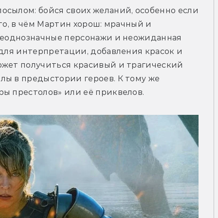
сылом: бойся своих желаний, особенно если 
то, в чём Мартин хорош: мрачный и 
 неоднозначные персонажи и неожиданная 
 для интерпретации, добавления красок и 
ожет получиться красивый и трагический 
ы в предыстории героев. К тому же 
ры престолов» или её приквелов.