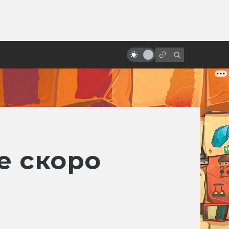
от
«Парк юрского периода»: 25 лет
назад динозавры воскресли
е скоро