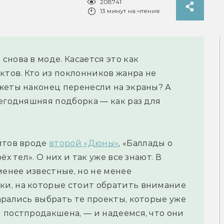
208741
13 минут на чтение
нова в моде. Касается это как
ктов. Кто из поклонников жанра не
жеты наконец перенесли на экраны? А
Сегодняшняя подборка — как раз для
итов вроде
второй «Дюны»
, «Баллады о
х тел». О них и так уже все знают. В
менее известные, но не менее
и, на которые стоит обратить внимание
арались выбрать те проекты, которые уже
 постпродакшена, — и надеемся, что они