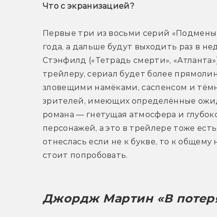
Что с экранизацией? 
Первые три из восьми серий «Подменыша
года, а дальше будут выходить раз в не
Стэнфилд («Тетрадь смерти», «Атланта»)
трейлеру, сериал будет более прямоли
зловещими намёками, саспенсом и тёмн
зрителей, имеющих определённые ожида
романа — гнетущая атмосфера и глубоко
персонажей, а это в трейлере тоже есть
отнеслась если не к букве, то к общему 
стоит попробовать.
Джордж Мартин «В потер