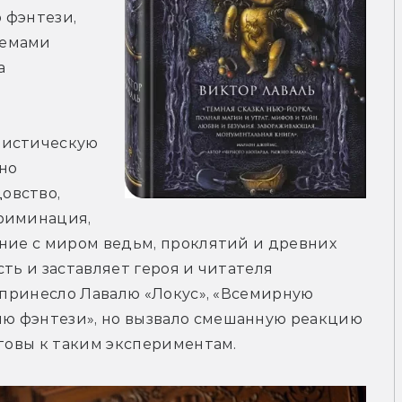
фэнтези, 
емами 
 
истическую 
о 
вство, 
риминация, 
ние с миром ведьм, проклятий и древних 
ть и заставляет героя и читателя 
 принесло Лавалю «Локус», «Всемирную 
ю фэнтези», но вызвало смешанную реакцию 
отовы к таким экспериментам.