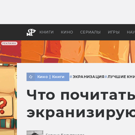
Как с
фильм
бы «В
КНИГИ
КИНО
СЕРИАЛЫ
ИГРЫ
НА
РЕКЛАМА
Кино
|
Книги
#
ЭКРАНИЗАЦИЯ
#
ЛУЧШИЕ КН
Что почитать
экранизиру
Галина Бельтюкова