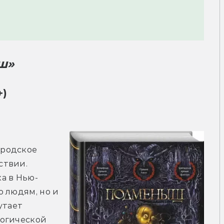
ш» 
+)
родское 
твии. 
а в Нью-
 людям, но и 
тает 
огической 