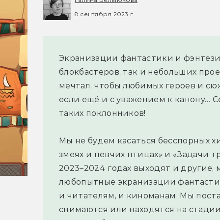
8 сентября 2023 г.
Экранизации фантастики и фэнтези с
блокбастеров, так и небольших прое
мечтал, чтобы любимых героев и сю
если ещё и с уважением к канону… 
таких поклонников!
Мы не будем касаться бесспорных х
змеях и певчих птицах» и «Задачи трё
2023–2024 годах выходят и другие, 
любопытные экранизации фантастик
и читателям, и киноманам. Мы пост
снимаются или находятся на стадии