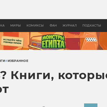
оздавались «Страшилы»:
«Одиссея» Нолана: что эт
, без которого не было
фильм сделал с Гомером и
ластелина колец»
Древней Грецией
УКА
МИРЫ
КОМИКСЫ
ФАН
ЖУРНАЛ
ПОДКАСТЫ
ИГИ
#
ИЗБРАННОЕ
? Книги, которы
ют