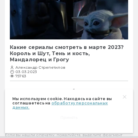
Какие сериалы смотреть в марте 2023?
Король и Шут, Тень и кость,
Мандалорец и Грогу
Александр Стрепетилов
03.03.2023
75763
А ещё — возвращение бразильского 
Мы используем cookie. Находясь на сайте вы
городского фэнтези, супергерои DC и 
соглашаетесь на
обработку персональных
данных.
драма про школьный загробный мир.
Принять
Если вы нашли опечатку, пожалуйста, выделите фрагмент