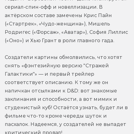
сериал-спин-офф и новеллизации. В 
актёрском составе замечены Крис Пайн 
(«Стартрек», «Чудо-женщина»), Мишель 
Родригес («Форсаж», «Аватар»), София Лиллис 
(«Оно») и Хью Грант в роли главного гада.
Создатели картины обмолвились, что хотят 
снять «фэнтезийную версию "Стражей 
Галактики"» — и первый трейлер 
соответствует описанию. К тому же он 
напичкан отсылками к D&D: вот знакомые 
заклинания и способности, а вот мимик и 
студенистый куб! Остаётся узнать, будет ли в 
фильме что-то кроме череды шуток и 
пасхалок. Надеемся, у создателей не выпадет 
критический провал!