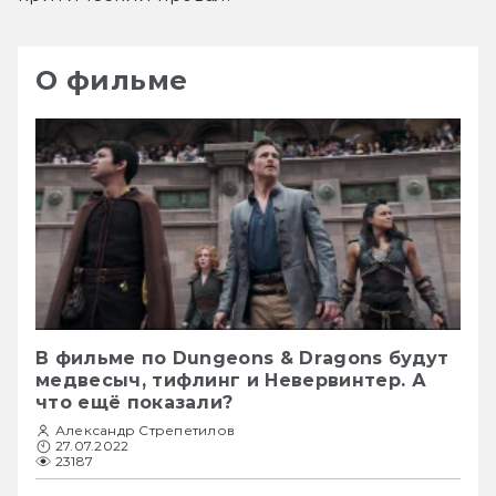
О фильме
В фильме по Dungeons & Dragons будут
медвесыч, тифлинг и Невервинтер. А
что ещё показали?
Александр Стрепетилов
27.07.2022
23187