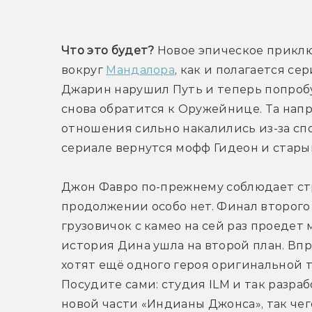
Т
Что это будет?
 Новое эпическое приклю
вокруг 
Мандалора
, как и полагается с
Джарин нарушил Путь и теперь попробуе
снова обратится к Оружейнице. Та напра
отношения сильно накалились из-за спо
сериале вернутся мофф Гидеон и стары
Джон Фавро по-прежнему соблюдает стр
продолжении особо нет. Финал второго с
грузовичок с камео на сей раз проедет 
история Дина ушла на второй план. Впро
хотят ещё одного героя оригинальной т
Посудите сами: студия ILM и так разра
новой части «Индианы Джонса», так чего