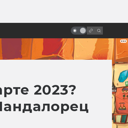
ы»:
«Бегущий человек»: как
ыло
создавалась первая экранизация
с Арнольдом Шварценеггером
рте 2023?
 Мандалорец