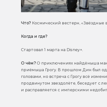
Что?
 Космический вестерн, «Звёздные 
Когда и где? 
Стартовал 1 марта на Disney+.
О чём?
 О приключениях найдёныша ман
приёмыша Грогу. В прошлом Дин был од
головами, но встреча с Грогу всё измен
продвинутом звездолёте, беседует с л
и расправляется с имперскими недоби