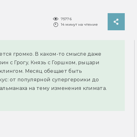
75776
14 минут на чтение
тся громко. В каком-то смысле даже
ин с Грогу, Князь с Горшком, рыцари
рклингом. Месяц обещает быть
кус: от популярной супергероики до
 альманаха на тему изменения климата.