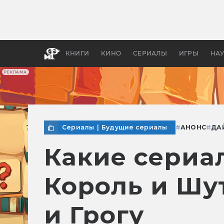
Какие
авгус
апока
детск
КНИГИ
КИНО
СЕРИАЛЫ
ИГРЫ
НА
РЕКЛАМА
Сериалы
|
Будущие сериалы
#
АНОНС
#
ДА
Какие сериал
Король и Шут
и Грогу