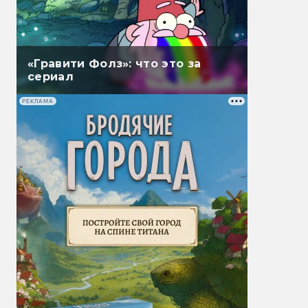
«Гравити Фолз»: что это за
сериал
РЕКЛАМА