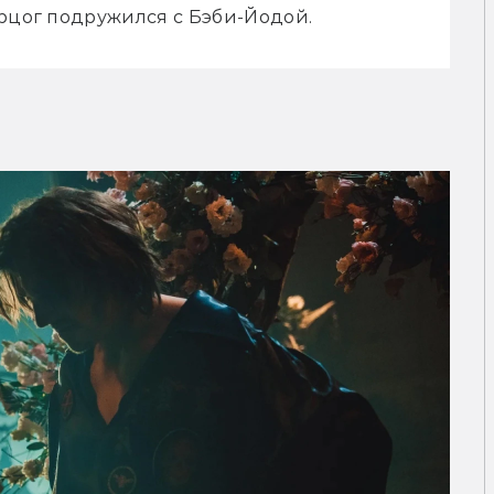
ерцог подружился с Бэби-Йодой.