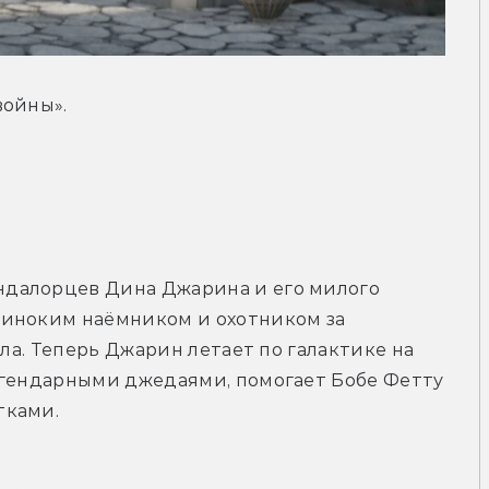
войны».
далорцев Дина Джарина и его милого 
иноким наёмником и охотником за 
ила. Теперь Джарин летает по галактике на 
егендарными джедаями, помогает Бобе Фетту 
тками.