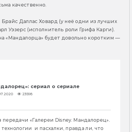
ьма качественно.
Брайс Даллас Ховард (у неё одни из лучших 
рл Уэзерс (исполнитель роли Грифа Карги). 
на «Мандалорца» будет довольно коротким — 
ндалорец»: сериал о сериале
07.2020
23598
передачи «Галереи Disney. Мандалорец». 
технологии  и пасхалки, правда ли, что 