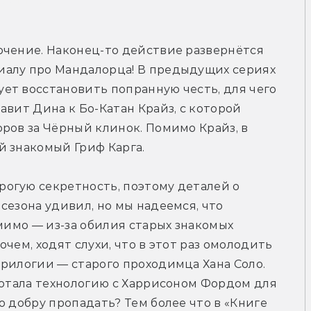
рейлер
чение. Наконец-то действие развернётся 
ериалу про Мандалорца! В предыдущих сериях 
т восстановить попранную честь, для чего 
вит Дина к Бо-Катан Крайз, с которой 
ров за Чёрный клинок. Помимо Крайз, в 
й знакомый Гриф Карга.
огую секретность, поэтому деталей о 
езона удивил, но мы надеемся, что 
мимо — из-за обилия старых знакомых 
чем, ходят слухи, что в этот раз омолодить 
рилогии — старого проходимца Хана Соло. 
ботала технологию с Харрисоном Фордом для 
 добру пропадать? Тем более что в «Книге 