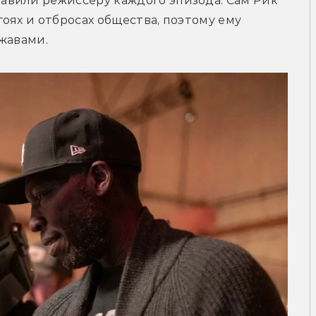
вили режиссёру каждого эпизода. Сам Рик 
оях и отбросах общества, поэтому ему 
жавами.