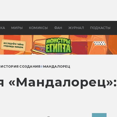
оздавались «Страшилы»:
«Одиссея» Нолана: что эт
, без которого не было
фильм сделал с Гомером и
ластелина колец»
Древней Грецией
УКА
МИРЫ
КОМИКСЫ
ФАН
ЖУРНАЛ
ПОДКАСТЫ
#
ИСТОРИЯ СОЗДАНИЯ
#
МАНДАЛОРЕЦ
я «Мандалорец»: