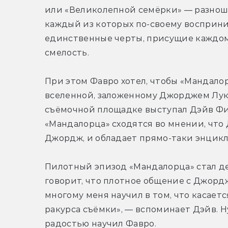
или «Великолепной семёрки» — разнош
каждый из которых по-своему восприним
единственные черты, присущие каждому
смелость.
При этом Фавро хотел, чтобы «Мандалор
вселенной, заложенному Джорджем Лука
съёмочной площадке выступал Дэйв Фил
«Мандалорца» сходятся во мнении, что Д
Джордж, и обладает прямо-таки энцик
Пилотный эпизод «Мандалорца» стал де
говорит, что плотное общение с Джордж
многому меня научил в том, что касаетс
ракурса съёмки», — вспоминает Дэйв. Ну 
радостью научил Фавро.