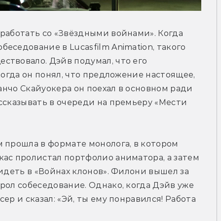
работать со «Звёздными войнами». Когда 
седование в Lucasfilm Animation, такого 
твовало. Дэйв подумал, что его 
когда он понял, что предложение настоящее, 
Ранчо Скайуокера он поехал в основном ради 
ссказывать в очереди на премьеру «Мести 
 прошла в формате монолога, в котором 
ас пролистал портфолио аниматора, а затем 
идеть в «Войнах клонов». Филони вышел за 
рол собеседование. Однако, когда Дэйв уже 
р и сказал: «Эй, ты ему понравился! Работа 