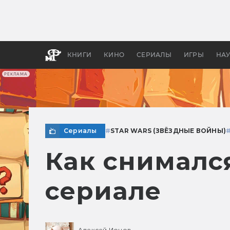
Как с
фильм
бы «В
КНИГИ
КИНО
СЕРИАЛЫ
ИГРЫ
НА
РЕКЛАМА
Сериалы
#
STAR WARS (ЗВЁЗДНЫЕ ВОЙНЫ)
Как снималс
сериале
Алексей Ионов