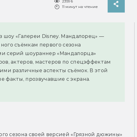
23596
11 минут на чтение
з шоу «Галереи Disney. Мандалорец» —
ного съёмкам первого сезона
ми серий шоураннер «Мандалорца»
ров, актеров, мастеров по спецэффектам
ними различные аспекты съёмок. В этой
е факты, прозвучавшие с экрана.
го сезона своей версией «Грязной дюжины» 