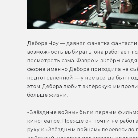
Дебора Чоу — давняя фанатка фантастики,
возможность выбирать, она работает то
посмотреть сама. Фавро и актёры сходя
сезона именно Дебора приходила на съ
подготовленной — у неё всегда был по
этом Дебора любит актёрскую импровиз
больше жизни.
«Звёздные войны» были первым фильмо
кинотеатре. Прежде он почти не работ
руку к «Звёздным войнам» перевесило в