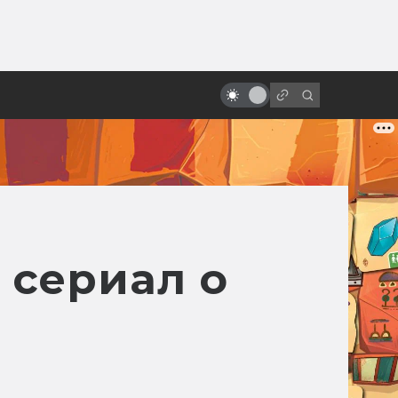
от
«Бегущий человек»: как
создавалась первая экранизация
с Арнольдом Шварценеггером
 сериал о