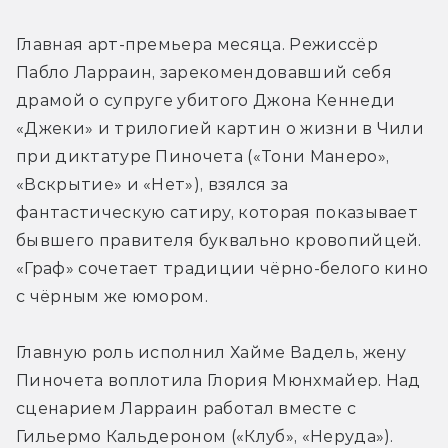
Главная арт-премьера месяца. Режиссёр 
Пабло Ларраин, зарекомендовавший себя 
драмой о супруге убитого Джона Кеннеди 
«Джеки» и трилогией картин о жизни в Чили 
при диктатуре Пиночета («Тони Манеро», 
«Вскрытие» и «Нет»), взялся за 
фантастическую сатиру, которая показывает 
бывшего правителя буквально кровопийцей. 
«Граф» сочетает традиции чёрно-белого кино 
с чёрным же юмором.
Главную роль исполнил Хайме Вадель, жену 
Пиночета воплотила Глория Мюнхмайер. Над 
сценарием Ларраин работал вместе с 
Гильермо Кальдероном («Клуб», «Неруда»).