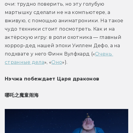
очи: трудно поверить, но эту голубую 
мартышку сделали не на компьютере, а 
вживую, с помощью аниматроники. На такое 
чудо техники стоит посмотреть. Как и на 
актёрскую игру: в роли охотника — главный 
хоррор-дед нашей эпохи Уиллем Дефо, а на 
подхвате у него Финн Вулфхард («
Очень 
странные дела
», «
Оно
»).
Нэчжа побеждает Царя драконов
哪吒之魔童
闹
海