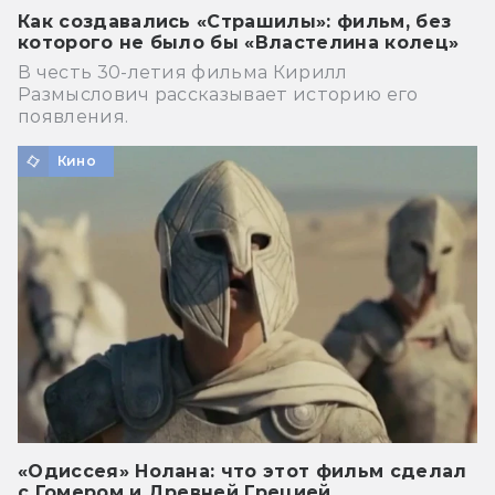
Как создавались «Страшилы»: фильм, без
которого не было бы «Властелина колец»
В честь 30-летия фильма Кирилл
Размыслович рассказывает историю его
появления.
Кино
«Одиссея» Нолана: что этот фильм сделал
с Гомером и Древней Грецией