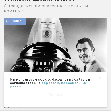
Оправдались ли опасения и правы ли
критики.
Кино
Мы используем cookie. Находясь на сайте вы
соглашаетесь на
обработку персональных
данных.
Робби: биография самого трудолюбивого
Принять
робота в Голливуде
Он нечто большее, чем провода, лампочки и
пластик.