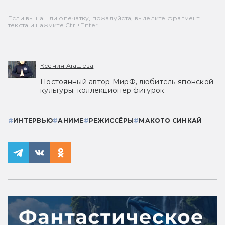
Если вы нашли опечатку, пожалуйста, выделите фрагмент
текста и нажмите Ctrl+Enter.
Ксения Аташева
Постоянный автор МирФ, любитель японской
культуры, коллекционер фигурок.
#
ИНТЕРВЬЮ
#
АНИМЕ
#
РЕЖИССЁРЫ
#
МАКОТО СИНКАЙ