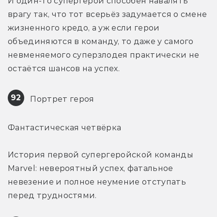
И один-то супергерой способен навалять 
врагу так, что тот всерьёз задумается о смене 
жизненного кредо, а уж если герои 
объединяются в команду, то даже у самого 
невменяемого суперзлодея практически не 
остаётся шансов на успех.
92
 Портрет героя
Фантастическая четвёрка
История первой супергеройской команды 
Marvel: невероятный успех, фатальное 
невезение и полное неумение отступать 
перед трудностями.