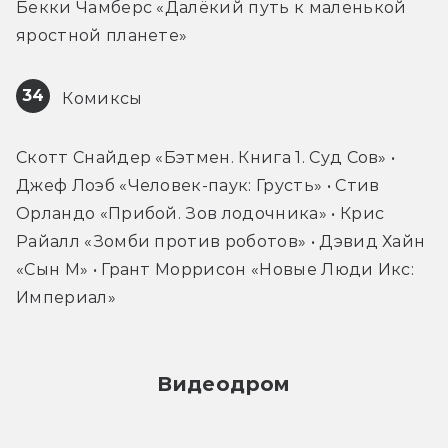
Бекки Чамберс «Далёкий путь к маленькой 
яростной планете»
34
 Комиксы
Скотт Снайдер «Бэтмен. Книга 1. Суд Сов» • 
Джеф Лоэб «Человек-паук: Грусть» • Стив 
Орландо «Прибой. Зов лодочника» • Крис 
Райалл «Зомби против роботов» • Дэвид Хайн 
«Сын М» • Грант Моррисон «Новые Люди Икс: 
Империал»
Видеодром