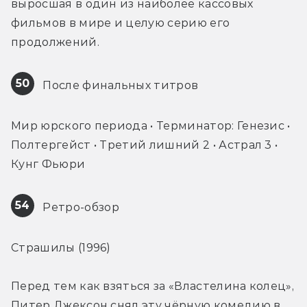
выросшая в один из наиболее кассовых 
фильмов в мире и целую серию его 
продолжений.
50
 После финальных титров
Мир юрского периода • Терминатор: Генезис • 
Полтергейст • Третий лишний 2 • Астрал 3 • 
Кунг Фьюри
54
 Ретро-обзор
Страшилы (1996)
Перед тем как взяться за «Властелина колец», 
Питер Джексон снял эту чёрную комедию в 