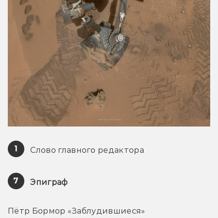
1
 Слово главного редактора
7
Эпиграф
Пётр Бормор «Заблудившиеся»