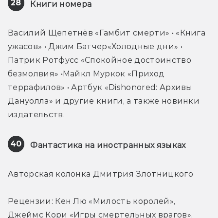
28
Книги номера
Василий Щепетнёв «Гамбит смерти» • «Книга 
ужасов» • Джим Батчер«Холодные дни» • 
Патрик Ротфусс «Спокойное достоинство 
безмолвия» •Майкл Муркок «Приход 
террафилов» • Артбук «Dishonored: Архивы 
Дануолла» и другие книги, а также новинки 
издательств.
40
Фантастика на иностранных языках
Авторская колонка Дмитрия Злотницкого
Рецензии: Кен Лю «Милость королей», 
Джеймс Кори «Игры смертельных врагов», 