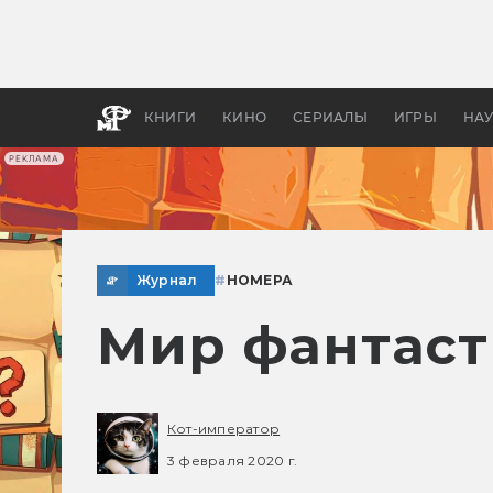
Как с
фильм
бы «В
КНИГИ
КИНО
СЕРИАЛЫ
ИГРЫ
НА
РЕКЛАМА
Журнал
#
НОМЕРА
Мир фантаст
Кот-император
3 февраля 2020 г.