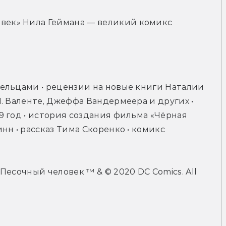
овек» Нила Геймана — великий комикс
ельцами • рецензии на новые книги Наталии 
. Валенте, Джеффа Вандермеера и других • 
 год • история создания фильма «Чёрная 
н • рассказ Тима Скоренко • комикс 
есочный человек ™ & © 2020 DC Сomics. All 